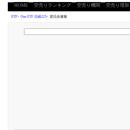
HOME
空売りランキング
空売り機関
空売り増加
ETF
>
One ETF 日経225
>
逆日歩速報