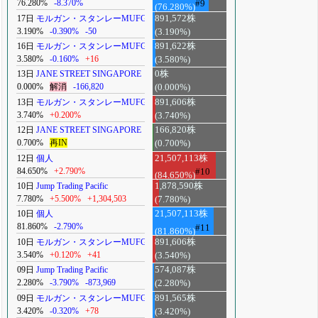
76.280%
-8.370%
#9
(76.280%)
17日
モルガン・スタンレーMUFG
891,572株
3.190%
-0.390%
-50
(3.190%)
16日
モルガン・スタンレーMUFG
891,622株
3.580%
-0.160%
+16
(3.580%)
13日
JANE STREET SINGAPORE
0株
0.000%
解消
-166,820
(0.000%)
13日
モルガン・スタンレーMUFG
891,606株
3.740%
+0.200%
(3.740%)
12日
JANE STREET SINGAPORE
166,820株
0.700%
再IN
(0.700%)
12日
個人
21,507,113株
84.650%
+2.790%
#10
(84.650%)
10日
Jump Trading Pacific
1,878,590株
7.780%
+5.500%
+1,304,503
(7.780%)
10日
個人
21,507,113株
81.860%
-2.790%
#11
(81.860%)
10日
モルガン・スタンレーMUFG
891,606株
3.540%
+0.120%
+41
(3.540%)
09日
Jump Trading Pacific
574,087株
2.280%
-3.790%
-873,969
(2.280%)
09日
モルガン・スタンレーMUFG
891,565株
3.420%
-0.320%
+78
(3.420%)