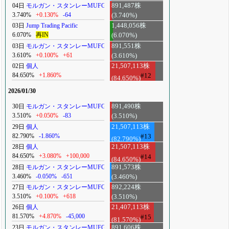
04日
モルガン・スタンレーMUFG
891,487株
3.740%
+0.130%
-64
(3.740%)
03日
Jump Trading Pacific
1,448,056株
6.070%
再IN
(6.070%)
03日
モルガン・スタンレーMUFG
891,551株
3.610%
+0.100%
+61
(3.610%)
02日
個人
21,507,113株
84.650%
+1.860%
#12
(84.650%)
2026/01/30
30日
モルガン・スタンレーMUFG
891,490株
3.510%
+0.050%
-83
(3.510%)
29日
個人
21,507,113株
82.790%
-1.860%
#13
(82.790%)
28日
個人
21,507,113株
84.650%
+3.080%
+100,000
#14
(84.650%)
28日
モルガン・スタンレーMUFG
891,573株
3.460%
-0.050%
-651
(3.460%)
27日
モルガン・スタンレーMUFG
892,224株
3.510%
+0.100%
+618
(3.510%)
26日
個人
21,407,113株
81.570%
+4.870%
-45,000
#15
(81.570%)
23日
モルガン・スタンレーMUFG
891,606株