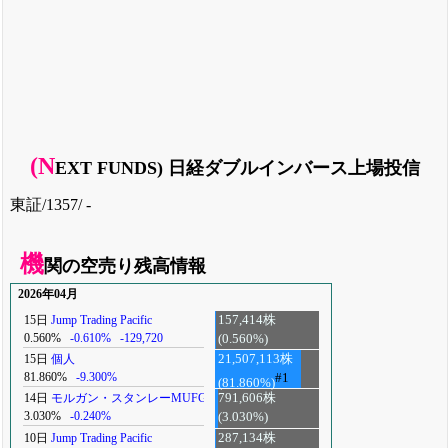
(N
EXT FUNDS) 日経ダブルインバース上場投信
東証/1357/ -
機
関の空売り残高情報
2026年04月
15日
Jump Trading Pacific
157,414株
0.560%
-0.610%
-129,720
(0.560%)
15日
個人
21,507,113株
81.860%
-9.300%
#1
(81.860%)
14日
モルガン・スタンレーMUFG
791,606株
3.030%
-0.240%
(3.030%)
10日
Jump Trading Pacific
287,134株