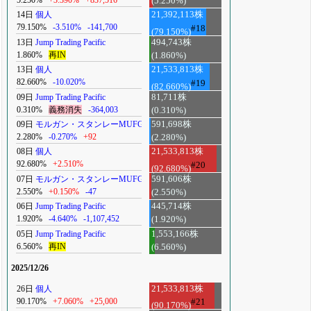
5.250%
+3.390%
+837,516
(5.250%)
14日
個人
21,392,113株
79.150%
-3.510%
-141,700
#18
(79.150%)
13日
Jump Trading Pacific
494,743株
1.860%
再IN
(1.860%)
13日
個人
21,533,813株
82.660%
-10.020%
#19
(82.660%)
09日
Jump Trading Pacific
81,711株
0.310%
義務消失
-364,003
(0.310%)
09日
モルガン・スタンレーMUFG
591,698株
2.280%
-0.270%
+92
(2.280%)
08日
個人
21,533,813株
92.680%
+2.510%
#20
(92.680%)
07日
モルガン・スタンレーMUFG
591,606株
2.550%
+0.150%
-47
(2.550%)
06日
Jump Trading Pacific
445,714株
1.920%
-4.640%
-1,107,452
(1.920%)
05日
Jump Trading Pacific
1,553,166株
6.560%
再IN
(6.560%)
2025/12/26
26日
個人
21,533,813株
90.170%
+7.060%
+25,000
#21
(90.170%)