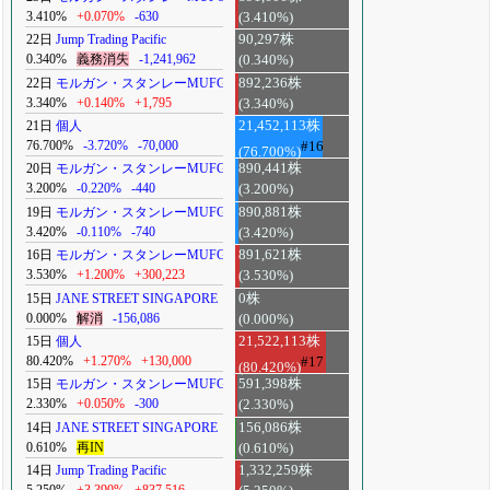
3.410%
+0.070%
-630
(3.410%)
22日
Jump Trading Pacific
90,297株
0.340%
義務消失
-1,241,962
(0.340%)
22日
モルガン・スタンレーMUFG
892,236株
3.340%
+0.140%
+1,795
(3.340%)
21日
個人
21,452,113株
76.700%
-3.720%
-70,000
#16
(76.700%)
20日
モルガン・スタンレーMUFG
890,441株
3.200%
-0.220%
-440
(3.200%)
19日
モルガン・スタンレーMUFG
890,881株
3.420%
-0.110%
-740
(3.420%)
16日
モルガン・スタンレーMUFG
891,621株
3.530%
+1.200%
+300,223
(3.530%)
15日
JANE STREET SINGAPORE
0株
0.000%
解消
-156,086
(0.000%)
15日
個人
21,522,113株
80.420%
+1.270%
+130,000
#17
(80.420%)
15日
モルガン・スタンレーMUFG
591,398株
2.330%
+0.050%
-300
(2.330%)
14日
JANE STREET SINGAPORE
156,086株
0.610%
再IN
(0.610%)
14日
Jump Trading Pacific
1,332,259株