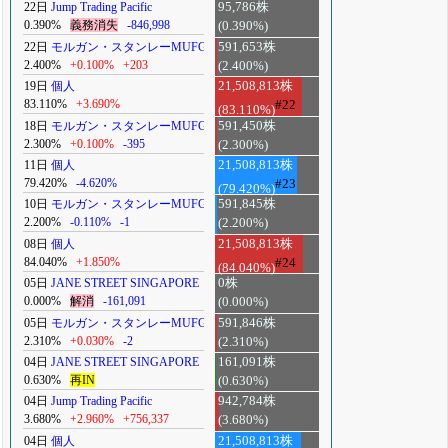
22日
Jump Trading Pacific
95,786株
0.390%
義務消失
-846,998
(0.390%)
22日
モルガン・スタンレーMUFG
591,653株
2.400%
+0.100%
+203
(2.400%)
19日
個人
21,508,813株
83.110%
+3.690%
#22
(83.110%)
18日
モルガン・スタンレーMUFG
591,450株
2.300%
+0.100%
-395
(2.300%)
11日
個人
21,508,813株
79.420%
-4.620%
#23
(79.420%)
10日
モルガン・スタンレーMUFG
591,845株
2.200%
-0.110%
-1
(2.200%)
08日
個人
21,508,813株
84.040%
+1.850%
#24
(84.040%)
05日
JANE STREET SINGAPORE
0株
0.000%
解消
-161,091
(0.000%)
05日
モルガン・スタンレーMUFG
591,846株
2.310%
+0.030%
-2
(2.310%)
04日
JANE STREET SINGAPORE
161,091株
0.630%
再IN
(0.630%)
04日
Jump Trading Pacific
942,784株
3.680%
+2.960%
+756,337
(3.680%)
04日
個人
21,508,813株