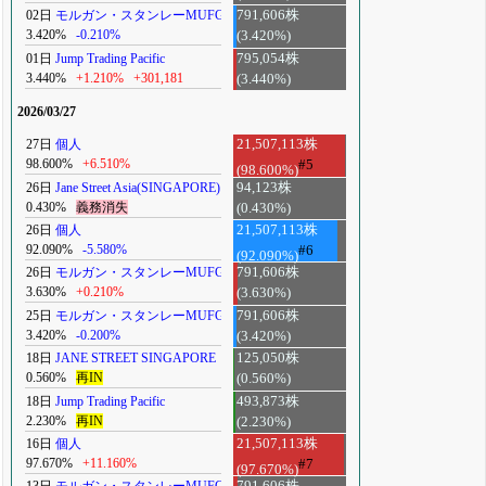
02日
モルガン・スタンレーMUFG
791,606株
3.420%
-0.210%
(3.420%)
01日
Jump Trading Pacific
795,054株
3.440%
+1.210%
+301,181
(3.440%)
2026/03/27
27日
個人
21,507,113株
98.600%
+6.510%
#5
(98.600%)
26日
Jane Street Asia(SINGAPORE)
94,123株
0.430%
義務消失
(0.430%)
26日
個人
21,507,113株
92.090%
-5.580%
#6
(92.090%)
26日
モルガン・スタンレーMUFG
791,606株
3.630%
+0.210%
(3.630%)
25日
モルガン・スタンレーMUFG
791,606株
3.420%
-0.200%
(3.420%)
18日
JANE STREET SINGAPORE
125,050株
0.560%
再IN
(0.560%)
18日
Jump Trading Pacific
493,873株
2.230%
再IN
(2.230%)
16日
個人
21,507,113株
97.670%
+11.160%
#7
(97.670%)