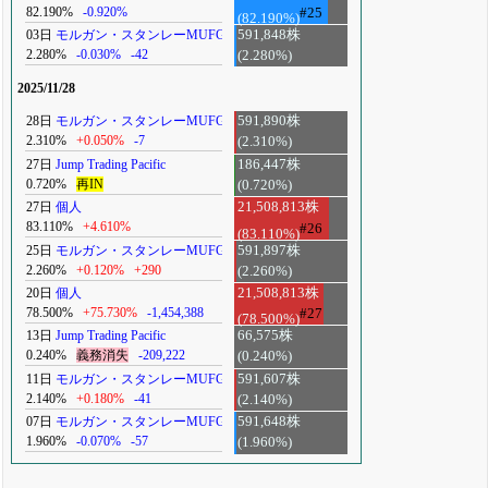
82.190%
-0.920%
#25
(82.190%)
03日
モルガン・スタンレーMUFG
591,848株
2.280%
-0.030%
-42
(2.280%)
2025/11/28
28日
モルガン・スタンレーMUFG
591,890株
2.310%
+0.050%
-7
(2.310%)
27日
Jump Trading Pacific
186,447株
0.720%
再IN
(0.720%)
27日
個人
21,508,813株
83.110%
+4.610%
#26
(83.110%)
25日
モルガン・スタンレーMUFG
591,897株
2.260%
+0.120%
+290
(2.260%)
20日
個人
21,508,813株
78.500%
+75.730%
-1,454,388
#27
(78.500%)
13日
Jump Trading Pacific
66,575株
0.240%
義務消失
-209,222
(0.240%)
11日
モルガン・スタンレーMUFG
591,607株
2.140%
+0.180%
-41
(2.140%)
07日
モルガン・スタンレーMUFG
591,648株
1.960%
-0.070%
-57
(1.960%)