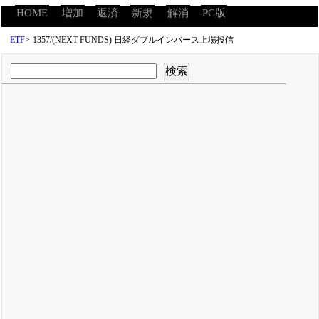
HOME
増加
返済
新規
解消
PC版
ETF
>
1357/(NEXT FUNDS) 日経ダブルインバース上場投信