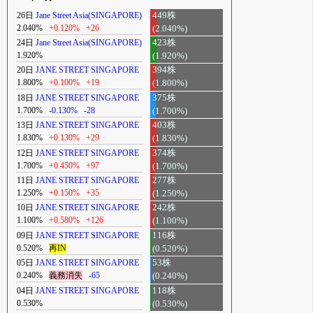
26日
Jane Street Asia(SINGAPORE)
449株
2.040%
+0.120%
+26
(2.040%)
24日
Jane Street Asia(SINGAPORE)
423株
1.920%
(1.920%)
20日
JANE STREET SINGAPORE
394株
1.800%
+0.100%
+19
(1.800%)
18日
JANE STREET SINGAPORE
375株
1.700%
-0.130%
-28
(1.700%)
13日
JANE STREET SINGAPORE
403株
1.830%
+0.130%
+29
(1.830%)
12日
JANE STREET SINGAPORE
374株
1.700%
+0.450%
+97
(1.700%)
11日
JANE STREET SINGAPORE
277株
1.250%
+0.150%
+35
(1.250%)
10日
JANE STREET SINGAPORE
242株
1.100%
+0.580%
+126
(1.100%)
09日
JANE STREET SINGAPORE
116株
0.520%
再IN
(0.520%)
05日
JANE STREET SINGAPORE
53株
0.240%
義務消失
-65
(0.240%)
04日
JANE STREET SINGAPORE
118株
0.530%
(0.530%)