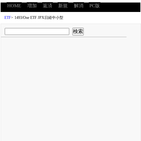
HOME
増加
返済
新規
解消
PC版
ETF
>
1493/One ETF JPX日経中小型