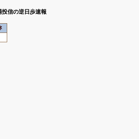
動型上場投信の逆日歩速報
称