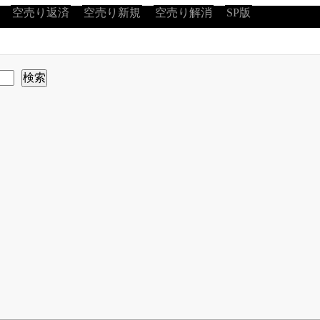
空売り返済
空売り新規
空売り解消
SP版