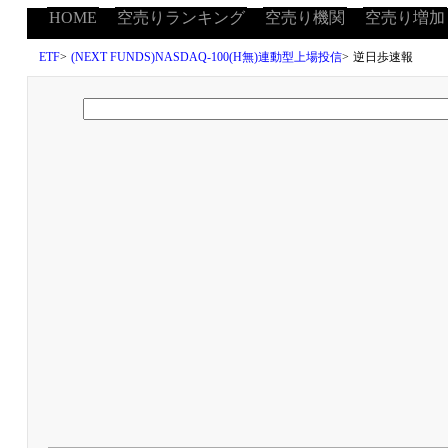
HOME
空売りランキング
空売り機関
空売り増加
ETF
>
(NEXT FUNDS)NASDAQ-100(H無)連動型上場投信
>
逆日歩速報