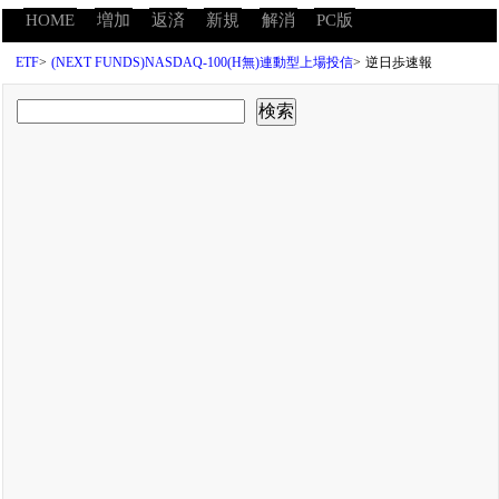
HOME
増加
返済
新規
解消
PC版
ETF
>
(NEXT FUNDS)NASDAQ-100(H無)連動型上場投信
>
逆日歩速報