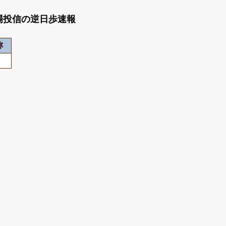
動型上場投信の逆日歩速報
称