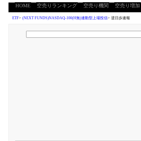
HOME
空売りランキング
空売り機関
空売り増加
ETF
>
(NEXT FUNDS)NASDAQ-100(H無)連動型上場投信
>
逆日歩速報