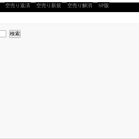
空売り返済
空売り新規
空売り解消
SP版