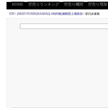
HOME
空売りランキング
空売り機関
空売り増加
ETF
>
(NEXT FUNDS)NASDAQ-100(H無)連動型上場投信
>
逆日歩速報