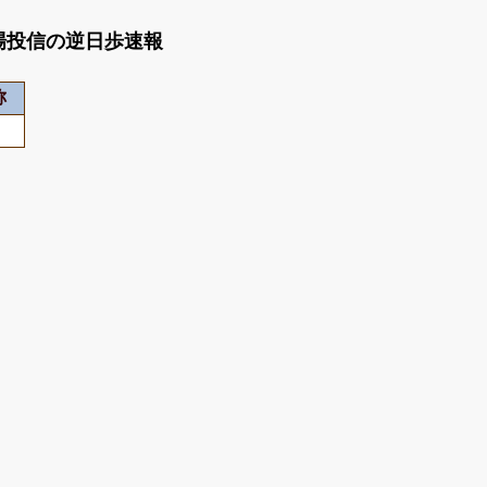
動型上場投信の逆日歩速報
称