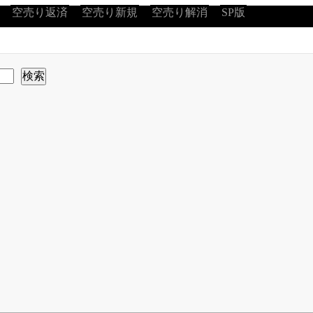
空売り返済
空売り新規
空売り解消
SP版