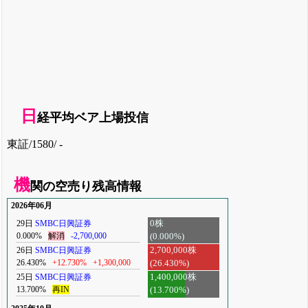
日
経平均ベア上場投信
東証/1580/ -
機
関の空売り残高情報
2026年06月
29日
SMBC日興証券
0株
0.000%
解消
-2,700,000
(0.000%)
26日
SMBC日興証券
2,700,000株
26.430%
+12.730%
+1,300,000
(26.430%)
25日
SMBC日興証券
1,400,000株
13.700%
再IN
(13.700%)