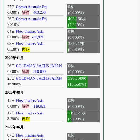
27日
Optiver Australia Pty
0株
0.000%
解消
-403,260
(0.000%)
26日
Optiver Australia Pty
403,260株
7.310%
(7.310%)
04日
Flow Traders Asia
0株
0.000%
解消
-33,971
(0.000%)
03日
Flow Traders Asia
33,971株
0.530%
再IN
(0.530%)
2023年01月
26日
GOLDMAN SACHS JAPAN
0株
0.000%
解消
-590,000
(0.000%)
25日
GOLDMAN SACHS JAPAN
590,000株
16.560%
(16.560%)
2022年08月
15日
Flow Traders Asia
0株
0.000%
解消
-119,021
(0.000%)
12日
Flow Traders Asia
119,021株
3.290%
再IN
(3.290%)
2022年06月
07日
Flow Traders Asia
0株