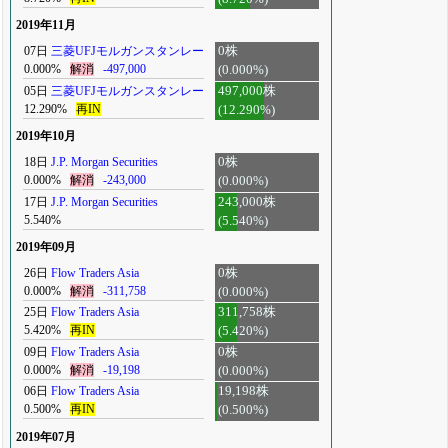
2019年11月
07日
三菱UFJモルガンスタンレー
0株
0.000%
解消
-497,000
(0.000%)
05日
三菱UFJモルガンスタンレー
497,000株
12.290%
再IN
(12.290%)
2019年10月
18日
J.P. Morgan Securities
0株
0.000%
解消
-243,000
(0.000%)
17日
J.P. Morgan Securities
243,000株
5.540%
(5.540%)
2019年09月
26日
Flow Traders Asia
0株
0.000%
解消
-311,758
(0.000%)
25日
Flow Traders Asia
311,758株
5.420%
再IN
(5.420%)
09日
Flow Traders Asia
0株
0.000%
解消
-19,198
(0.000%)
06日
Flow Traders Asia
19,198株
0.500%
再IN
(0.500%)
2019年07月