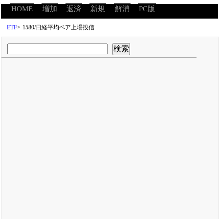
HOME
増加
返済
新規
解消
PC版
ETF
>
1580/日経平均ベア上場投信