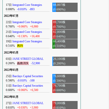
17日
Integrated Core Strategies
88,807株
0.690%
-0.010%
-893
(0.690%)
2022年07月
22日
Integrated Core Strategies
89,700株
0.700%
+0.060%
+6,900
(0.700%)
21日
Integrated Core Strategies
82,800株
0.640%
+0.130%
+16,400
(0.640%)
19日
Integrated Core Strategies
66,400株
0.510%
再IN
(0.510%)
2022年05月
03日
JANE STREET GLOBAL
26,100株
0.200%
義務消失
-52,900
(0.200%)
2022年03月
25日
Barclays Capital Securities
76,600株
0.590%
-0.010%
-100
(0.590%)
11日
Barclays Capital Securities
76,700株
0.600%
+0.060%
+6,500
(0.600%)
2022年01月
27日
JANE STREET GLOBAL
79,000株
0.610%
+0.030%
+3,900
(0.610%)