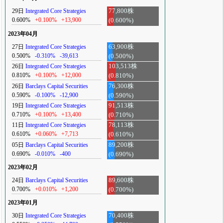
29日
Integrated Core Strategies
77,800株
0.600%
+0.100%
+13,900
(0.600%)
2023年04月
27日
Integrated Core Strategies
63,900株
0.500%
-0.310%
-39,613
(0.500%)
26日
Integrated Core Strategies
103,513株
0.810%
+0.100%
+12,000
(0.810%)
26日
Barclays Capital Securities
76,300株
0.590%
-0.100%
-12,900
(0.590%)
19日
Integrated Core Strategies
91,513株
0.710%
+0.100%
+13,400
(0.710%)
11日
Integrated Core Strategies
78,113株
0.610%
+0.060%
+7,713
(0.610%)
05日
Barclays Capital Securities
89,200株
0.690%
-0.010%
-400
(0.690%)
2023年02月
24日
Barclays Capital Securities
89,600株
0.700%
+0.010%
+1,200
(0.700%)
2023年01月
30日
Integrated Core Strategies
70,400株