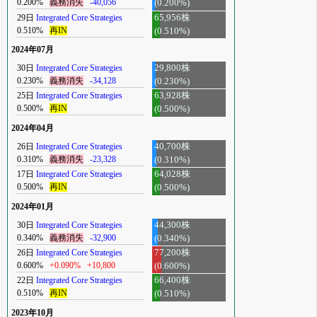
0.200%
義務消失
-40,056
(0.200%)
29日
Integrated Core Strategies
65,956株
0.510%
再IN
(0.510%)
2024年07月
30日
Integrated Core Strategies
29,800株
0.230%
義務消失
-34,128
(0.230%)
25日
Integrated Core Strategies
63,928株
0.500%
再IN
(0.500%)
2024年04月
26日
Integrated Core Strategies
40,700株
0.310%
義務消失
-23,328
(0.310%)
17日
Integrated Core Strategies
64,028株
0.500%
再IN
(0.500%)
2024年01月
30日
Integrated Core Strategies
44,300株
0.340%
義務消失
-32,900
(0.340%)
26日
Integrated Core Strategies
77,200株
0.600%
+0.090%
+10,800
(0.600%)
22日
Integrated Core Strategies
66,400株
0.510%
再IN
(0.510%)
2023年10月