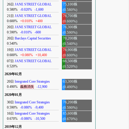
26日
JANE STREET GLOBAL
75,100株
0.580%
-0.020%
-1,600
(0.580%)
21日
JANE STREET GLOBAL
76,700株
0.600%
+0.010%
+400
(0.600%)
20日
JANE STREET GLOBAL
76,300株
0.590%
-0.010%
-600
(0.590%)
20日
Barclays Capital Securities
70,200株
0.540%
(0.540%)
19日
JANE STREET GLOBAL
76,900株
0.600%
+0.080%
+10,400
(0.600%)
07日
JANE STREET GLOBAL
66,500株
0.520%
(0.520%)
2020年02月
20日
Integrated Core Strategies
63,300株
0.490%
義務消失
-12,900
(0.490%)
2020年01月
30日
Integrated Core Strategies
76,200株
0.590%
-0.080%
-9,400
(0.590%)
16日
Integrated Core Strategies
85,600株
0.670%
-0.080%
-10,500
(0.670%)
2019年12月