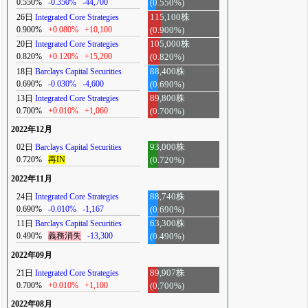
0.550%
-0.350%
-44,700
(0.550%)
26日
Integrated Core Strategies
115,100株
0.900%
+0.080%
+10,100
(0.900%)
20日
Integrated Core Strategies
105,000株
0.820%
+0.120%
+15,200
(0.820%)
18日
Barclays Capital Securities
88,400株
0.690%
-0.030%
-4,600
(0.690%)
13日
Integrated Core Strategies
89,800株
0.700%
+0.010%
+1,060
(0.700%)
2022年12月
02日
Barclays Capital Securities
93,000株
0.720%
再IN
(0.720%)
2022年11月
24日
Integrated Core Strategies
88,740株
0.690%
-0.010%
-1,167
(0.690%)
11日
Barclays Capital Securities
63,300株
0.490%
義務消失
-13,300
(0.490%)
2022年09月
21日
Integrated Core Strategies
89,907株
0.700%
+0.010%
+1,100
(0.700%)
2022年08月