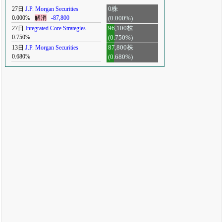
27日
J.P. Morgan Securities
0株
0.000%
解消
-87,800
(0.000%)
27日
Integrated Core Strategies
96,100株
0.750%
(0.750%)
13日
J.P. Morgan Securities
87,800株
0.680%
(0.680%)