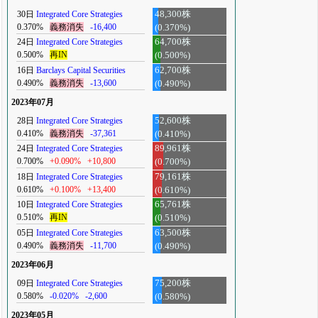
30日
Integrated Core Strategies
48,300株
0.370%
義務消失
-16,400
(0.370%)
24日
Integrated Core Strategies
64,700株
0.500%
再IN
(0.500%)
16日
Barclays Capital Securities
62,700株
0.490%
義務消失
-13,600
(0.490%)
2023年07月
28日
Integrated Core Strategies
52,600株
0.410%
義務消失
-37,361
(0.410%)
24日
Integrated Core Strategies
89,961株
0.700%
+0.090%
+10,800
(0.700%)
18日
Integrated Core Strategies
79,161株
0.610%
+0.100%
+13,400
(0.610%)
10日
Integrated Core Strategies
65,761株
0.510%
再IN
(0.510%)
05日
Integrated Core Strategies
63,500株
0.490%
義務消失
-11,700
(0.490%)
2023年06月
09日
Integrated Core Strategies
75,200株
0.580%
-0.020%
-2,600
(0.580%)
2023年05月