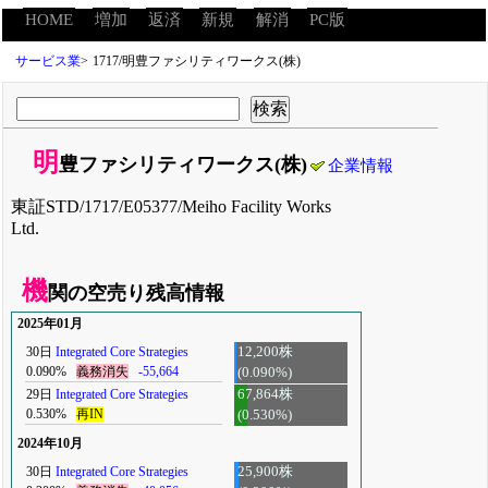
HOME
増加
返済
新規
解消
PC版
サービス業
>
1717/明豊ファシリティワークス(株)
明
豊ファシリティワークス(株)
企業情報
東証STD/1717/E05377/Meiho Facility Works
Ltd.
機
関の空売り残高情報
2025年01月
30日
Integrated Core Strategies
12,200株
0.090%
義務消失
-55,664
(0.090%)
29日
Integrated Core Strategies
67,864株
0.530%
再IN
(0.530%)
2024年10月
30日
Integrated Core Strategies
25,900株