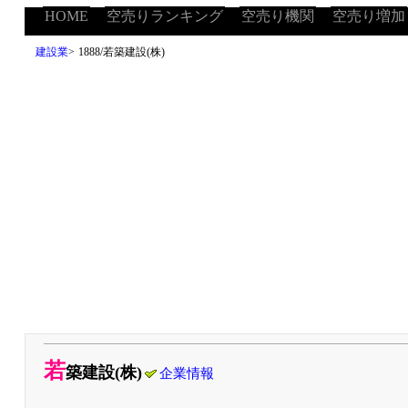
HOME
空売りランキング
空売り機関
空売り増加
建設業
>
1888/若築建設(株)
若
築建設(株)
企業情報