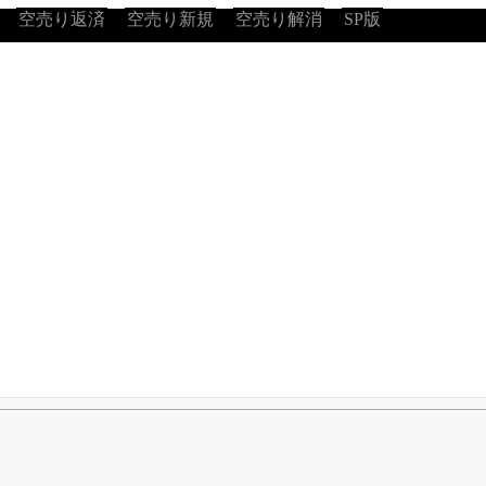
空売り返済
空売り新規
空売り解消
SP版