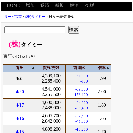
HOME
増加
返済
新規
解消
PC版
サービス業
>
(株)タイミー
>
日々公表信用残
(株)
タイミー
東証GRT/215A/ -
算出
買残/売残
前週比
倍率
4,509,100
-31,900
4/21
1.99
2,265,400
-100
4,541,000
-59,800
4/20
2.00
2,265,500
-173,100
4,600,800
-94,900
4/17
1.89
2,438,600
-403,400
4,695,700
-202,500
4/16
1.65
2,842,000
-41,300
4,898,200
-18,200
4/15
1.70