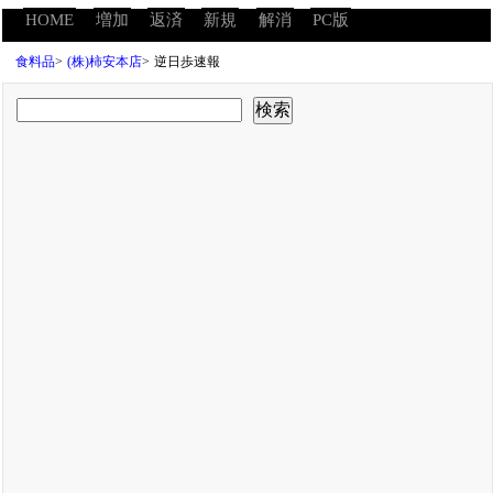
HOME
増加
返済
新規
解消
PC版
食料品
>
(株)柿安本店
>
逆日歩速報