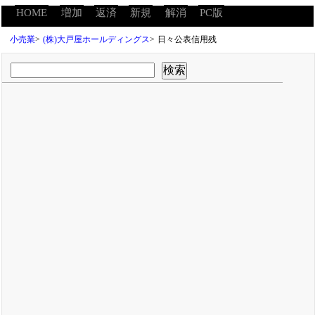
HOME
増加
返済
新規
解消
PC版
小売業
>
(株)大戸屋ホールディングス
>
日々公表信用残