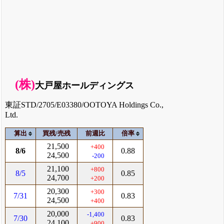
(株)
大戸屋ホールディングス
東証STD/2705/E03380/OOTOYA Holdings Co.,
Ltd.
算出
買残/売残
前週比
倍率
21,500
+400
8/6
0.88
24,500
-200
21,100
+800
8/5
0.85
24,700
+200
20,300
+300
7/31
0.83
24,500
+400
20,000
-1,400
7/30
0.83
24,100
+900