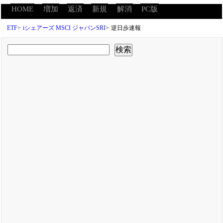
HOME
増加
返済
新規
解消
PC版
ETF
>
iシェアーズ MSCI ジャパンSRI
>
逆日歩速報