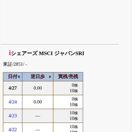
i
シェアーズ MSCI ジャパンSRI
東証/2851/ -
日付
逆日歩
買残/売残
0
株
4/27
0.00
10
株
0
株
4/24
0.00
10
株
10
株
4/23
―
10
株
10
株
4/22
―