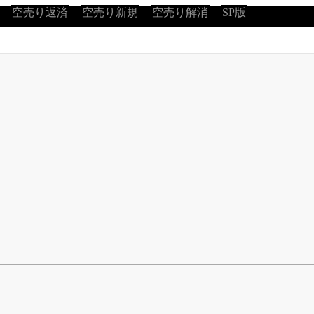
空売り返済
空売り新規
空売り解消
SP版