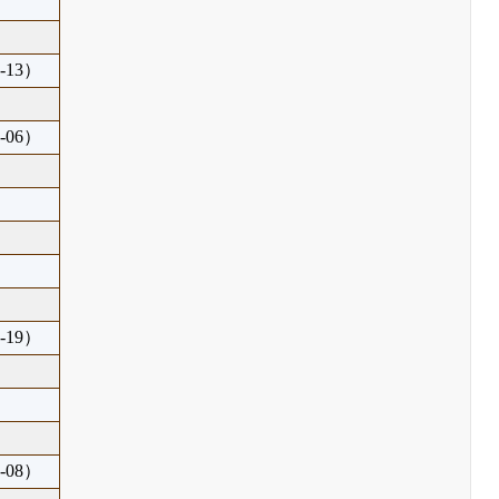
-13）
-06）
-19）
-08）