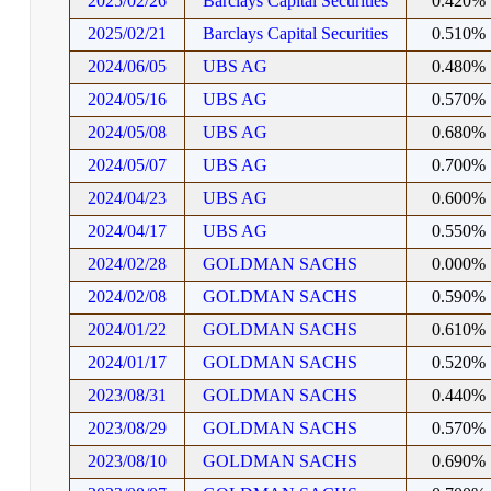
2025/02/26
Barclays Capital Securities
0.420%
2025/02/21
Barclays Capital Securities
0.510%
2024/06/05
UBS AG
0.480%
2024/05/16
UBS AG
0.570%
2024/05/08
UBS AG
0.680%
2024/05/07
UBS AG
0.700%
2024/04/23
UBS AG
0.600%
2024/04/17
UBS AG
0.550%
2024/02/28
GOLDMAN SACHS
0.000%
2024/02/08
GOLDMAN SACHS
0.590%
2024/01/22
GOLDMAN SACHS
0.610%
2024/01/17
GOLDMAN SACHS
0.520%
2023/08/31
GOLDMAN SACHS
0.440%
2023/08/29
GOLDMAN SACHS
0.570%
2023/08/10
GOLDMAN SACHS
0.690%