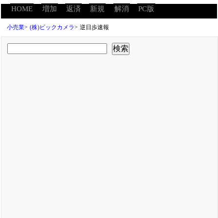
HOME
増加
返済
新規
解消
PC版
小売業
>
(株)ビックカメラ
>
逆日歩速報