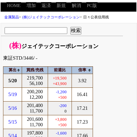
HOME
増加
返済
新規
解消
PC版
金属製品
>
(株)ジェイテックコーポレーション
>
日々公表信用残
(株)
ジェイテックコーポレーション
東証STD/3446/ -
算出
買残/売残
前週比
倍率
219,700
+19,500
5/20
3.92
56,100
+43,900
200,200
-1,200
5/19
16.41
12,200
+500
201,400
-200
5/16
17.21
11,700
0
201,600
+3,800
5/15
17.23
11,700
+500
197,800
-1,600
5/14
17.66