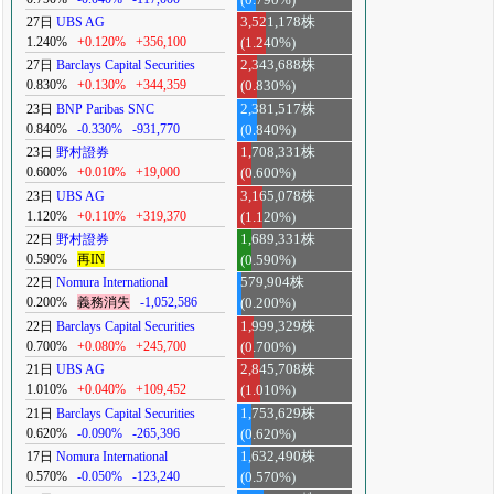
27日
UBS AG
3,521,178株
1.240%
+0.120%
+356,100
(1.240%)
27日
Barclays Capital Securities
2,343,688株
0.830%
+0.130%
+344,359
(0.830%)
23日
BNP Paribas SNC
2,381,517株
0.840%
-0.330%
-931,770
(0.840%)
23日
野村證券
1,708,331株
0.600%
+0.010%
+19,000
(0.600%)
23日
UBS AG
3,165,078株
1.120%
+0.110%
+319,370
(1.120%)
22日
野村證券
1,689,331株
0.590%
再IN
(0.590%)
22日
Nomura International
579,904株
0.200%
義務消失
-1,052,586
(0.200%)
22日
Barclays Capital Securities
1,999,329株
0.700%
+0.080%
+245,700
(0.700%)
21日
UBS AG
2,845,708株
1.010%
+0.040%
+109,452
(1.010%)
21日
Barclays Capital Securities
1,753,629株
0.620%
-0.090%
-265,396
(0.620%)
17日
Nomura International
1,632,490株
0.570%
-0.050%
-123,240
(0.570%)