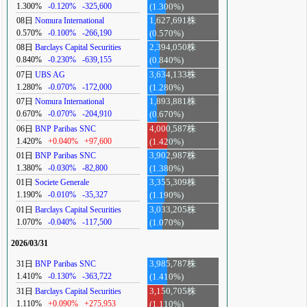
1.300%
-0.120%
-325,600
(1.300%)
08日
Nomura International
1,627,691株
0.570%
-0.100%
-266,190
(0.570%)
08日
Barclays Capital Securities
2,394,050株
0.840%
-0.230%
-639,155
(0.840%)
07日
UBS AG
3,634,133株
1.280%
-0.070%
-172,000
(1.280%)
07日
Nomura International
1,893,881株
0.670%
-0.070%
-204,910
(0.670%)
06日
BNP Paribas SNC
4,000,587株
1.420%
+0.040%
+97,600
(1.420%)
01日
BNP Paribas SNC
3,902,987株
1.380%
-0.030%
-82,800
(1.380%)
01日
Societe Generale
3,355,309株
1.190%
-0.010%
-35,327
(1.190%)
01日
Barclays Capital Securities
3,033,205株
1.070%
-0.040%
-117,500
(1.070%)
2026/03/31
31日
BNP Paribas SNC
3,985,787株
1.410%
-0.130%
-363,722
(1.410%)
31日
Barclays Capital Securities
3,150,705株
1.110%
+0.090%
+275,953
(1.110%)