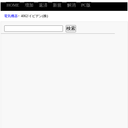
HOME
増加
返済
新規
解消
PC版
電気機器
>
4062/イビデン(株)