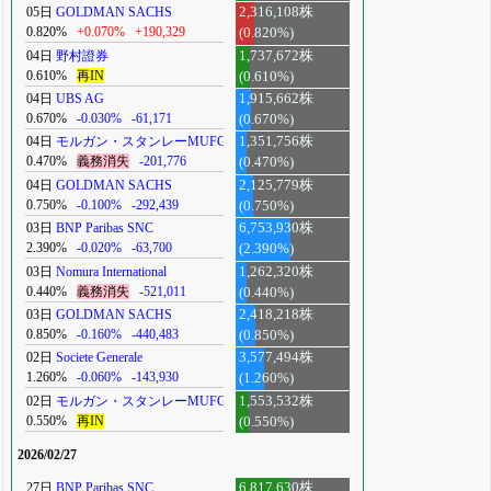
05日
GOLDMAN SACHS
2,316,108株
0.820%
+0.070%
+190,329
(0.820%)
04日
野村證券
1,737,672株
0.610%
再IN
(0.610%)
04日
UBS AG
1,915,662株
0.670%
-0.030%
-61,171
(0.670%)
04日
モルガン・スタンレーMUFG
1,351,756株
0.470%
義務消失
-201,776
(0.470%)
04日
GOLDMAN SACHS
2,125,779株
0.750%
-0.100%
-292,439
(0.750%)
03日
BNP Paribas SNC
6,753,930株
2.390%
-0.020%
-63,700
(2.390%)
03日
Nomura International
1,262,320株
0.440%
義務消失
-521,011
(0.440%)
03日
GOLDMAN SACHS
2,418,218株
0.850%
-0.160%
-440,483
(0.850%)
02日
Societe Generale
3,577,494株
1.260%
-0.060%
-143,930
(1.260%)
02日
モルガン・スタンレーMUFG
1,553,532株
0.550%
再IN
(0.550%)
2026/02/27
27日
BNP Paribas SNC
6,817,630株