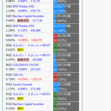
0.680%
-0.060%
-179,701
(0.680%)
10日
BNP Paribas SNC
6,063,797株
2.150%
-0.090%
-259,733
(2.150%)
10日
Barclays Capital Securities
1,301,682株
0.460%
義務消失
-137,118
(0.460%)
09日
BNP Paribas SNC
6,323,530株
2.240%
-0.150%
-430,400
(2.240%)
09日
UBS AG
2,282,663株
0.810%
+0.090%
+246,870
(0.810%)
09日
モルガン・スタンレーMUFG
1,762,507株
0.620%
再IN
(0.620%)
06日
モルガン・スタンレーMUFG
1,333,862株
0.470%
義務消失
-245,900
(0.470%)
06日
GOLDMAN SACHS
2,108,184株
0.740%
-0.080%
-207,924
(0.740%)
05日
UBS AG
2,035,793株
0.720%
+0.050%
+120,131
(0.720%)
05日
Societe Generale
3,305,194株
1.170%
-0.090%
-272,300
(1.170%)
05日
モルガン・スタンレーMUFG
1,579,762株
0.560%
再IN
(0.560%)
05日
Barclays Capital Securities
1,438,800株
0.510%
再IN
(0.510%)