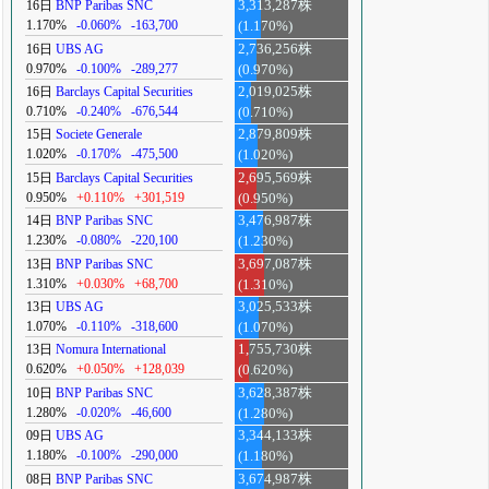
16日
BNP Paribas SNC
3,313,287株
1.170%
-0.060%
-163,700
(1.170%)
16日
UBS AG
2,736,256株
0.970%
-0.100%
-289,277
(0.970%)
16日
Barclays Capital Securities
2,019,025株
0.710%
-0.240%
-676,544
(0.710%)
15日
Societe Generale
2,879,809株
1.020%
-0.170%
-475,500
(1.020%)
15日
Barclays Capital Securities
2,695,569株
0.950%
+0.110%
+301,519
(0.950%)
14日
BNP Paribas SNC
3,476,987株
1.230%
-0.080%
-220,100
(1.230%)
13日
BNP Paribas SNC
3,697,087株
1.310%
+0.030%
+68,700
(1.310%)
13日
UBS AG
3,025,533株
1.070%
-0.110%
-318,600
(1.070%)
13日
Nomura International
1,755,730株
0.620%
+0.050%
+128,039
(0.620%)
10日
BNP Paribas SNC
3,628,387株
1.280%
-0.020%
-46,600
(1.280%)
09日
UBS AG
3,344,133株
1.180%
-0.100%
-290,000
(1.180%)
08日
BNP Paribas SNC
3,674,987株