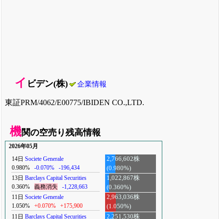
イ
ビデン(株)
企業情報
東証PRM/4062/E00775/IBIDEN CO.,LTD.
機
関の空売り残高情報
2026年05月
14日
Societe Generale
2,766,602株
0.980%
-0.070%
-196,434
(0.980%)
13日
Barclays Capital Securities
1,022,867株
0.360%
義務消失
-1,228,663
(0.360%)
11日
Societe Generale
2,963,036株
1.050%
+0.070%
+175,900
(1.050%)
11日
Barclays Capital Securities
2,251,530株