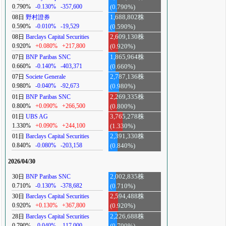
0.790%
-0.130%
-357,600
(0.790%)
08日
野村證券
1,688,802株
0.590%
-0.010%
-19,529
(0.590%)
08日
Barclays Capital Securities
2,609,130株
0.920%
+0.080%
+217,800
(0.920%)
07日
BNP Paribas SNC
1,865,964株
0.660%
-0.140%
-403,371
(0.660%)
07日
Societe Generale
2,787,136株
0.980%
-0.040%
-92,673
(0.980%)
01日
BNP Paribas SNC
2,269,335株
0.800%
+0.090%
+266,500
(0.800%)
01日
UBS AG
3,765,278株
1.330%
+0.090%
+244,100
(1.330%)
01日
Barclays Capital Securities
2,391,330株
0.840%
-0.080%
-203,158
(0.840%)
2026/04/30
30日
BNP Paribas SNC
2,002,835株
0.710%
-0.130%
-378,682
(0.710%)
30日
Barclays Capital Securities
2,594,488株
0.920%
+0.130%
+367,800
(0.920%)
28日
Barclays Capital Securities
2,226,688株
0.790%
-0.040%
-117,000
(0.790%)