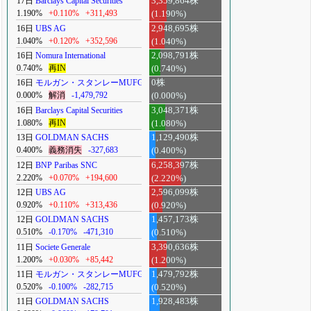
17日
Barclays Capital Securities
3,359,864株
1.190%
+0.110%
+311,493
(1.190%)
16日
UBS AG
2,948,695株
1.040%
+0.120%
+352,596
(1.040%)
16日
Nomura International
2,098,791株
0.740%
再IN
(0.740%)
16日
モルガン・スタンレーMUFG
0株
0.000%
解消
-1,479,792
(0.000%)
16日
Barclays Capital Securities
3,048,371株
1.080%
再IN
(1.080%)
13日
GOLDMAN SACHS
1,129,490株
0.400%
義務消失
-327,683
(0.400%)
12日
BNP Paribas SNC
6,258,397株
2.220%
+0.070%
+194,600
(2.220%)
12日
UBS AG
2,596,099株
0.920%
+0.110%
+313,436
(0.920%)
12日
GOLDMAN SACHS
1,457,173株
0.510%
-0.170%
-471,310
(0.510%)
11日
Societe Generale
3,390,636株
1.200%
+0.030%
+85,442
(1.200%)
11日
モルガン・スタンレーMUFG
1,479,792株
0.520%
-0.100%
-282,715
(0.520%)
11日
GOLDMAN SACHS
1,928,483株