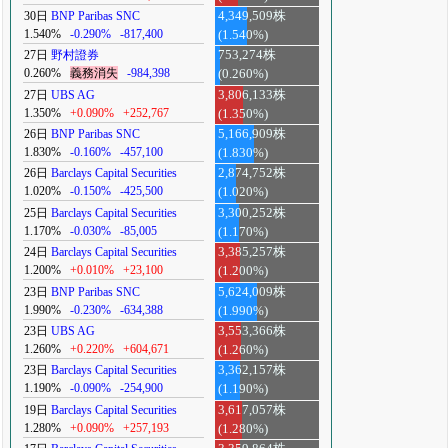
30日
BNP Paribas SNC
4,349,509株
1.540%
-0.290%
-817,400
(1.540%)
27日
野村證券
753,274株
0.260%
義務消失
-984,398
(0.260%)
27日
UBS AG
3,806,133株
1.350%
+0.090%
+252,767
(1.350%)
26日
BNP Paribas SNC
5,166,909株
1.830%
-0.160%
-457,100
(1.830%)
26日
Barclays Capital Securities
2,874,752株
1.020%
-0.150%
-425,500
(1.020%)
25日
Barclays Capital Securities
3,300,252株
1.170%
-0.030%
-85,005
(1.170%)
24日
Barclays Capital Securities
3,385,257株
1.200%
+0.010%
+23,100
(1.200%)
23日
BNP Paribas SNC
5,624,009株
1.990%
-0.230%
-634,388
(1.990%)
23日
UBS AG
3,553,366株
1.260%
+0.220%
+604,671
(1.260%)
23日
Barclays Capital Securities
3,362,157株
1.190%
-0.090%
-254,900
(1.190%)
19日
Barclays Capital Securities
3,617,057株
1.280%
+0.090%
+257,193
(1.280%)