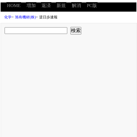
HOME
増加
返済
新規
解消
PC版
化学
>
旭有機材(株)
>
逆日歩速報