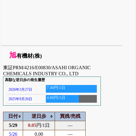
旭
有機材(株)
東証PRM/4216/E00830/ASAHI ORGANIC
CHEMICALS INDUSTRY CO., LTD
高額な逆日歩の発生履歴
7.40円/1日
2026年3月27日
4.80円/1日
2025年9月26日
日付
逆日歩
買残/売残
5/29
0.05
円/1日
―
5/26
0.00
―