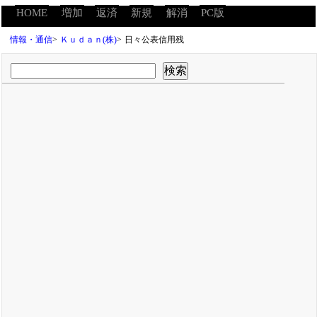
HOME
増加
返済
新規
解消
PC版
情報・通信
>
Ｋｕｄａｎ(株)
>
日々公表信用残