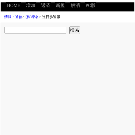
HOME
増加
返済
新規
解消
PC版
情報・通信
>
(株)東名
>
逆日歩速報