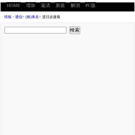
HOME
増加
返済
新規
解消
PC版
情報・通信
>
(株)東名
>
逆日歩速報