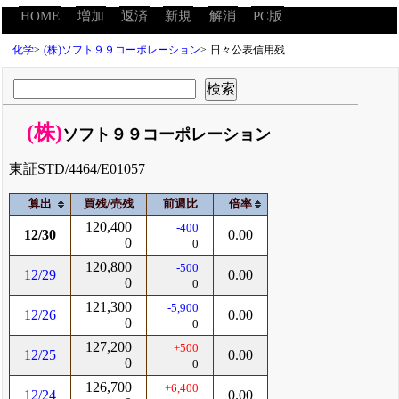
HOME
増加
返済
新規
解消
PC版
化学
>
(株)ソフト９９コーポレーション
>
日々公表信用残
(株)
ソフト９９コーポレーション
東証STD/4464/E01057
算出
買残/売残
前週比
倍率
120,400
-400
12/30
0.00
0
0
120,800
-500
12/29
0.00
0
0
121,300
-5,900
12/26
0.00
0
0
127,200
+500
12/25
0.00
0
0
126,700
+6,400
12/24
0.00