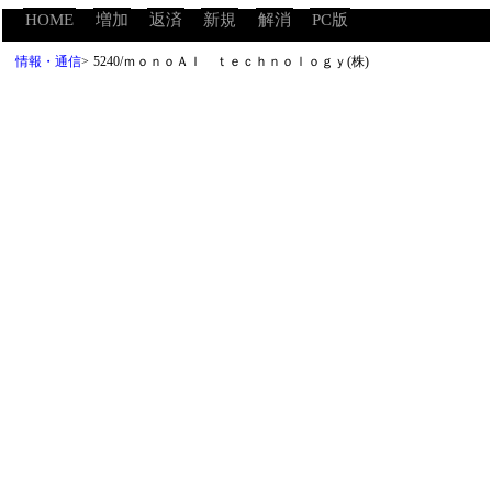
HOME
増加
返済
新規
解消
PC版
情報・通信
>
5240/ｍｏｎｏＡＩ ｔｅｃｈｎｏｌｏｇｙ(株)