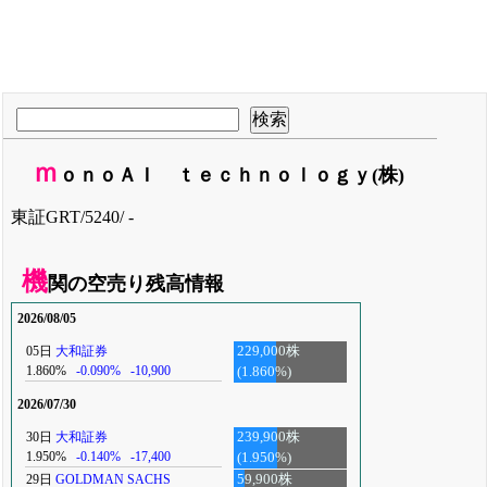
ｍ
ｏｎｏＡＩ ｔｅｃｈｎｏｌｏｇｙ(株)
東証GRT/5240/ -
機
関の空売り残高情報
2026/08/05
05日
大和証券
229,000株
1.860%
-0.090%
-10,900
(1.860%)
2026/07/30
30日
大和証券
239,900株
1.950%
-0.140%
-17,400
(1.950%)
29日
GOLDMAN SACHS
59,900株