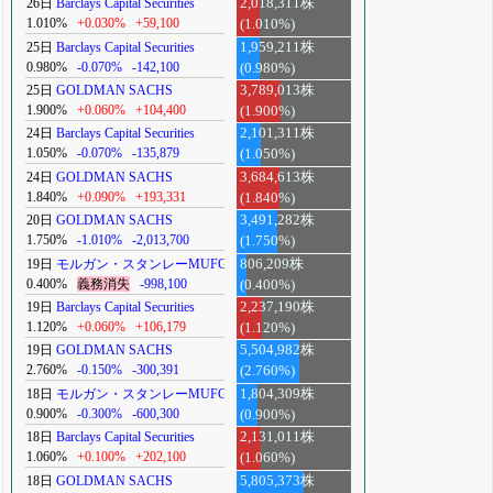
26日
Barclays Capital Securities
2,018,311株
1.010%
+0.030%
+59,100
(1.010%)
25日
Barclays Capital Securities
1,959,211株
0.980%
-0.070%
-142,100
(0.980%)
25日
GOLDMAN SACHS
3,789,013株
1.900%
+0.060%
+104,400
(1.900%)
24日
Barclays Capital Securities
2,101,311株
1.050%
-0.070%
-135,879
(1.050%)
24日
GOLDMAN SACHS
3,684,613株
1.840%
+0.090%
+193,331
(1.840%)
20日
GOLDMAN SACHS
3,491,282株
1.750%
-1.010%
-2,013,700
(1.750%)
19日
モルガン・スタンレーMUFG
806,209株
0.400%
義務消失
-998,100
(0.400%)
19日
Barclays Capital Securities
2,237,190株
1.120%
+0.060%
+106,179
(1.120%)
19日
GOLDMAN SACHS
5,504,982株
2.760%
-0.150%
-300,391
(2.760%)
18日
モルガン・スタンレーMUFG
1,804,309株
0.900%
-0.300%
-600,300
(0.900%)
18日
Barclays Capital Securities
2,131,011株
1.060%
+0.100%
+202,100
(1.060%)
18日
GOLDMAN SACHS
5,805,373株