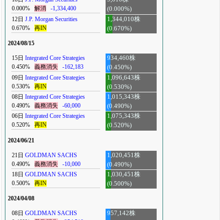
0.000%
解消
-1,334,400
(0.000%)
12日
J.P. Morgan Securities
1,344,010株
0.670%
再IN
(0.670%)
2024/08/15
15日
Integrated Core Strategies
934,460株
0.450%
義務消失
-162,183
(0.450%)
09日
Integrated Core Strategies
1,096,643株
0.530%
再IN
(0.530%)
08日
Integrated Core Strategies
1,015,343株
0.490%
義務消失
-60,000
(0.490%)
06日
Integrated Core Strategies
1,075,343株
0.520%
再IN
(0.520%)
2024/06/21
21日
GOLDMAN SACHS
1,020,451株
0.490%
義務消失
-10,000
(0.490%)
18日
GOLDMAN SACHS
1,030,451株
0.500%
再IN
(0.500%)
2024/04/08
08日
GOLDMAN SACHS
957,142株