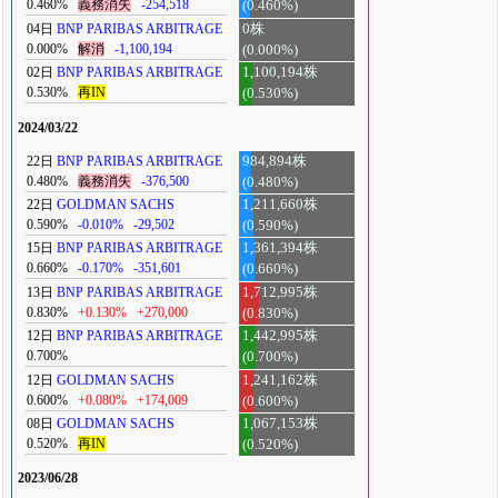
0.460%
義務消失
-254,518
(0.460%)
04日
BNP PARIBAS ARBITRAGE
0株
0.000%
解消
-1,100,194
(0.000%)
02日
BNP PARIBAS ARBITRAGE
1,100,194株
0.530%
再IN
(0.530%)
2024/03/22
22日
BNP PARIBAS ARBITRAGE
984,894株
0.480%
義務消失
-376,500
(0.480%)
22日
GOLDMAN SACHS
1,211,660株
0.590%
-0.010%
-29,502
(0.590%)
15日
BNP PARIBAS ARBITRAGE
1,361,394株
0.660%
-0.170%
-351,601
(0.660%)
13日
BNP PARIBAS ARBITRAGE
1,712,995株
0.830%
+0.130%
+270,000
(0.830%)
12日
BNP PARIBAS ARBITRAGE
1,442,995株
0.700%
(0.700%)
12日
GOLDMAN SACHS
1,241,162株
0.600%
+0.080%
+174,009
(0.600%)
08日
GOLDMAN SACHS
1,067,153株
0.520%
再IN
(0.520%)
2023/06/28