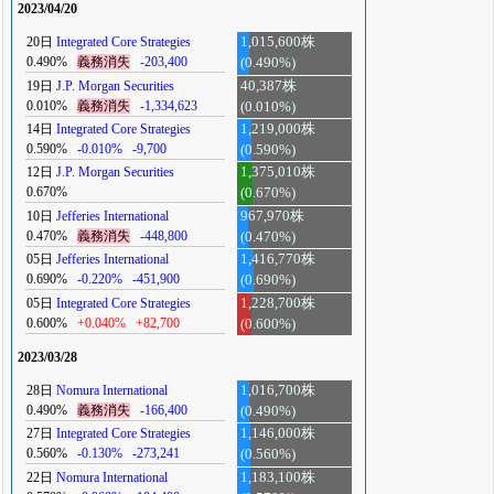
2023/04/20
20日
Integrated Core Strategies
1,015,600株
0.490%
義務消失
-203,400
(0.490%)
19日
J.P. Morgan Securities
40,387株
0.010%
義務消失
-1,334,623
(0.010%)
14日
Integrated Core Strategies
1,219,000株
0.590%
-0.010%
-9,700
(0.590%)
12日
J.P. Morgan Securities
1,375,010株
0.670%
(0.670%)
10日
Jefferies International
967,970株
0.470%
義務消失
-448,800
(0.470%)
05日
Jefferies International
1,416,770株
0.690%
-0.220%
-451,900
(0.690%)
05日
Integrated Core Strategies
1,228,700株
0.600%
+0.040%
+82,700
(0.600%)
2023/03/28
28日
Nomura International
1,016,700株
0.490%
義務消失
-166,400
(0.490%)
27日
Integrated Core Strategies
1,146,000株
0.560%
-0.130%
-273,241
(0.560%)
22日
Nomura International
1,183,100株