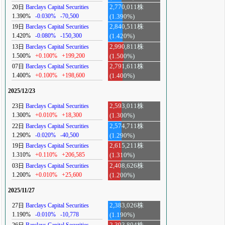
20日
Barclays Capital Securities
2,770,011株
1.390%
-0.030%
-70,500
(1.390%)
19日
Barclays Capital Securities
2,840,511株
1.420%
-0.080%
-150,300
(1.420%)
13日
Barclays Capital Securities
2,990,811株
1.500%
+0.100%
+199,200
(1.500%)
07日
Barclays Capital Securities
2,791,611株
1.400%
+0.100%
+198,600
(1.400%)
2025/12/23
23日
Barclays Capital Securities
2,593,011株
1.300%
+0.010%
+18,300
(1.300%)
22日
Barclays Capital Securities
2,574,711株
1.290%
-0.020%
-40,500
(1.290%)
19日
Barclays Capital Securities
2,615,211株
1.310%
+0.110%
+206,585
(1.310%)
03日
Barclays Capital Securities
2,408,626株
1.200%
+0.010%
+25,600
(1.200%)
2025/11/27
27日
Barclays Capital Securities
2,383,026株
1.190%
-0.010%
-10,778
(1.190%)