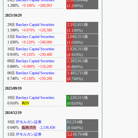
26日
Barclays Capital Securities
2,393,804株
1.200%
+0.100%
+200,993
(1.200%)
2025/10/29
29日
Barclays Capital Securities
2,192,811株
1.100%
+0.070%
+126,500
(1.100%)
23日
Barclays Capital Securities
2,066,311株
1.030%
+0.120%
+240,000
(1.030%)
16日
Barclays Capital Securities
1,826,311株
0.910%
+0.110%
+230,400
(0.910%)
09日
Barclays Capital Securities
1,595,911株
0.800%
+0.060%
+110,200
(0.800%)
06日
Barclays Capital Securities
1,485,711株
0.740%
+0.130%
+259,200
(0.740%)
2025/09/19
19日
Barclays Capital Securities
1,226,511株
0.610%
再IN
(0.610%)
2024/12/19
19日
JPモルガン証券
82,254株
0.040%
義務消失
-2,136,450
(0.040%)
13日
JPモルガン証券
2,218,704株