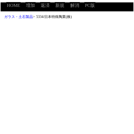
HOME
増加
返済
新規
解消
PC版
ガラス・土石製品
>
5334/日本特殊陶業(株)