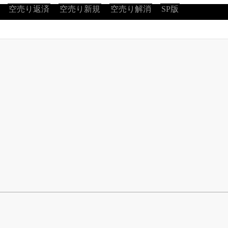
空売り返済
空売り新規
空売り解消
SP版