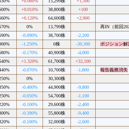
.630%
+0.060%
15,299株
+1,500
.600%
+0.010%
38,800株
+100
.660%
+0.120%
64,600株
+2,900
.570%
0%
13,799株
再IN（前回202
.590%
-0.090%
38,700株
-2,200
.000%
-1.250%
0株
-30,300
ポジション解
.680%
-0.170%
40,900株
-4,000
.540%
+1.320%
61,700株
+32,100
.440%
-0.070%
10,700株
-1,800
報告義務消失
.250%
0%
30,300株
.850%
-0.400%
44,900株
-9,800
.250%
-0.050%
54,700株
-1,100
.220%
-0.100%
29,600株
-2,400
.300%
-0.390%
55,800株
-9,400
.320%
-0.100%
32,000株
-2,600