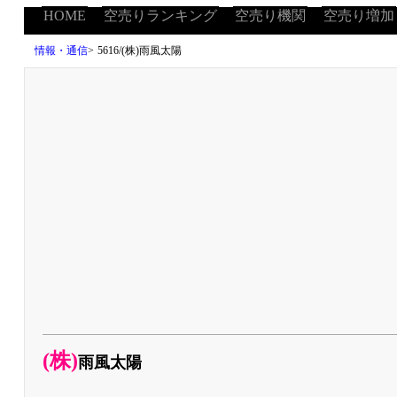
HOME
空売りランキング
空売り機関
空売り増加
情報・通信
>
5616/(株)雨風太陽
(株)
雨風太陽