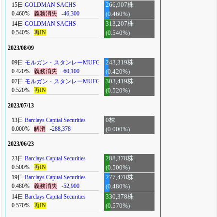
15日
GOLDMAN SACHS
266,907株
0.460%
義務消失
-46,300
(0.460%)
14日
GOLDMAN SACHS
313,207株
0.540%
再IN
(0.540%)
2023/08/09
09日
モルガン・スタンレーMUFG
243,319株
0.420%
義務消失
-60,100
(0.420%)
07日
モルガン・スタンレーMUFG
303,419株
0.520%
再IN
(0.520%)
2023/07/13
13日
Barclays Capital Securities
0株
0.000%
解消
-288,378
(0.000%)
2023/06/23
23日
Barclays Capital Securities
288,378株
0.500%
再IN
(0.500%)
19日
Barclays Capital Securities
277,478株
0.480%
義務消失
-52,900
(0.480%)
14日
Barclays Capital Securities
330,378株
0.570%
再IN
(0.570%)