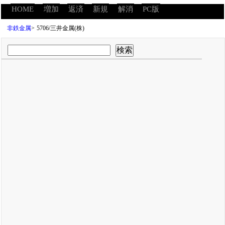
HOME
増加
返済
新規
解消
PC版
非鉄金属
>
5706/三井金属(株)