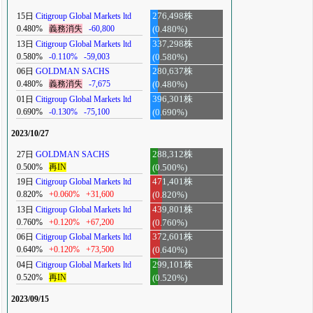
15日
Citigroup Global Markets ltd
276,498株
0.480%
義務消失
-60,800
(0.480%)
13日
Citigroup Global Markets ltd
337,298株
0.580%
-0.110%
-59,003
(0.580%)
06日
GOLDMAN SACHS
280,637株
0.480%
義務消失
-7,675
(0.480%)
01日
Citigroup Global Markets ltd
396,301株
0.690%
-0.130%
-75,100
(0.690%)
2023/10/27
27日
GOLDMAN SACHS
288,312株
0.500%
再IN
(0.500%)
19日
Citigroup Global Markets ltd
471,401株
0.820%
+0.060%
+31,600
(0.820%)
13日
Citigroup Global Markets ltd
439,801株
0.760%
+0.120%
+67,200
(0.760%)
06日
Citigroup Global Markets ltd
372,601株
0.640%
+0.120%
+73,500
(0.640%)
04日
Citigroup Global Markets ltd
299,101株
0.520%
再IN
(0.520%)
2023/09/15