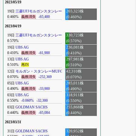
2023/05/19
19日
三菱UFJモルガンスタンレー
265,323株
0.460%
義務消失
-65,400
(0.460%)
2023/04/19
19日
三菱UFJモルガンスタンレー
330,723株
0.570%
(0.570%)
19日
UBS AG
236,081株
0.410%
義務消失
-61,900
(0.410%)
13日
UBS AG
297,981株
0.510%
再IN
(0.510%)
12日
モルガン・スタンレーMUFG
42,310株
0.070%
義務消失
-252,369
(0.070%)
05日
UBS AG
285,011株
0.490%
義務消失
-33,900
(0.490%)
03日
UBS AG
318,911株
0.550%
-0.060%
-32,300
(0.550%)
03日
GOLDMAN SACHS
255,868株
0.440%
義務消失
-65,084
(0.440%)
2023/03/31
31日
GOLDMAN SACHS
320,952株