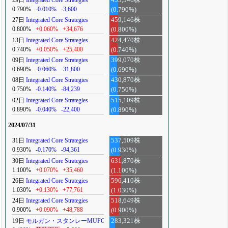
0.790%
-0.010%
-3,600
(0.790%)
27日
Integrated Core Strategies
459,146株
0.800%
+0.060%
+34,676
(0.800%)
13日
Integrated Core Strategies
424,470株
0.740%
+0.050%
+25,400
(0.740%)
09日
Integrated Core Strategies
399,070株
0.690%
-0.060%
-31,800
(0.690%)
08日
Integrated Core Strategies
430,870株
0.750%
-0.140%
-84,239
(0.750%)
02日
Integrated Core Strategies
515,109株
0.890%
-0.040%
-22,400
(0.890%)
2024/07/31
31日
Integrated Core Strategies
537,509株
0.930%
-0.170%
-94,361
(0.930%)
30日
Integrated Core Strategies
631,870株
1.100%
+0.070%
+35,460
(1.100%)
26日
Integrated Core Strategies
596,410株
1.030%
+0.130%
+77,761
(1.030%)
24日
Integrated Core Strategies
518,649株
0.900%
+0.090%
+48,788
(0.900%)
19日
モルガン・スタンレーMUFG
283,321株