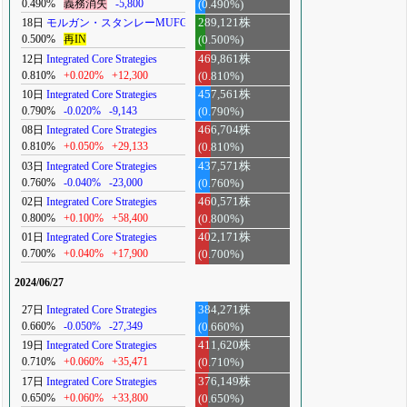
0.490%
義務消失
-5,800
(0.490%)
18日
モルガン・スタンレーMUFG
289,121株
0.500%
再IN
(0.500%)
12日
Integrated Core Strategies
469,861株
0.810%
+0.020%
+12,300
(0.810%)
10日
Integrated Core Strategies
457,561株
0.790%
-0.020%
-9,143
(0.790%)
08日
Integrated Core Strategies
466,704株
0.810%
+0.050%
+29,133
(0.810%)
03日
Integrated Core Strategies
437,571株
0.760%
-0.040%
-23,000
(0.760%)
02日
Integrated Core Strategies
460,571株
0.800%
+0.100%
+58,400
(0.800%)
01日
Integrated Core Strategies
402,171株
0.700%
+0.040%
+17,900
(0.700%)
2024/06/27
27日
Integrated Core Strategies
384,271株
0.660%
-0.050%
-27,349
(0.660%)
19日
Integrated Core Strategies
411,620株
0.710%
+0.060%
+35,471
(0.710%)
17日
Integrated Core Strategies
376,149株
0.650%
+0.060%
+33,800
(0.650%)