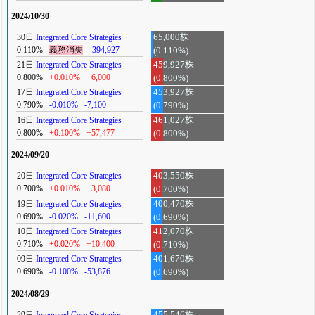
2024/10/30
30日
Integrated Core Strategies
65,000株
0.110%
義務消失
-394,927
(0.110%)
21日
Integrated Core Strategies
459,927株
0.800%
+0.010%
+6,000
(0.800%)
17日
Integrated Core Strategies
453,927株
0.790%
-0.010%
-7,100
(0.790%)
16日
Integrated Core Strategies
461,027株
0.800%
+0.100%
+57,477
(0.800%)
2024/09/20
20日
Integrated Core Strategies
403,550株
0.700%
+0.010%
+3,080
(0.700%)
19日
Integrated Core Strategies
400,470株
0.690%
-0.020%
-11,600
(0.690%)
10日
Integrated Core Strategies
412,070株
0.710%
+0.020%
+10,400
(0.710%)
09日
Integrated Core Strategies
401,670株
0.690%
-0.100%
-53,876
(0.690%)
2024/08/29
29日
Integrated Core Strategies
455,546株