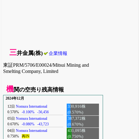
三
井金属(株)
企業情報
東証PRM/5706/E00024/Mitsui Mining and
Smelting Company, Limited
機
関の空売り残高情報
2024年12月
12日
Nomura International
330,916株
0.570%
-0.100%
-56,456
(0.570%)
05日
Nomura International
387,372株
0.670%
-0.080%
-43,723
(0.670%)
04日
Nomura International
431,095株
0.750%
再IN
(0.750%)