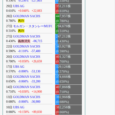
0.550%
-0.230%
-127,005
(0.550%)
29日
UBS AG
351,211株
0.610%
+0.040%
+22,083
(0.610%)
28日
GOLDMAN SACHS
447,957株
0.780%
再IN
(0.780%)
27日
モルガン・スタンレーMUFG
294,679株
0.510%
再IN
(0.510%)
27日
GOLDMAN SACHS
247,212株
0.430%
義務消失
-96,715
(0.430%)
22日
GOLDMAN SACHS
343,927株
0.590%
-0.110%
-57,400
(0.590%)
20日
GOLDMAN SACHS
401,327株
0.700%
+0.050%
+26,659
(0.700%)
17日
UBS AG
329,128株
0.570%
-0.090%
-53,130
(0.570%)
15日
GOLDMAN SACHS
374,668株
0.650%
-0.060%
-33,200
(0.650%)
14日
GOLDMAN SACHS
407,868株
0.710%
+0.030%
+14,900
(0.710%)
13日
GOLDMAN SACHS
392,968株
0.680%
-0.060%
-36,900
(0.680%)
10日
UBS AG
382,258株
0.660%
+0.150%
+89,830
(0.660%)