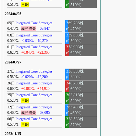
0.510%
再IN
(0.510%)
2024/04/05
05日
Integrated Core Strategies
269,786株
0.470%
義務消失
-69,847
(0.470%)
03日
Integrated Core Strategies
339,633株
0.590%
-0.030%
-19,270
(0.590%)
01日
Integrated Core Strategies
358,903株
0.620%
+0.040%
+22,365
(0.620%)
2024/03/27
27日
Integrated Core Strategies
336,538株
0.580%
-0.020%
-12,200
(0.580%)
26日
Integrated Core Strategies
348,738株
0.600%
+0.080%
+44,920
(0.600%)
25日
Integrated Core Strategies
303,818株
0.520%
再IN
(0.520%)
12日
Integrated Core Strategies
265,438株
0.460%
義務消失
-63,095
(0.460%)
06日
Integrated Core Strategies
328,533株
0.570%
再IN
(0.570%)
2023/11/15