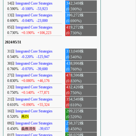
14日
Integrated Core Strategies
342,349株
0.590%
-0.100%
-53,923
(0.590%)
13日
Integrated Core Strategies
396,272株
0.690%
-0.040%
-23,000
(0.690%)
05日
Integrated Core Strategies
419,272株
0.730%
+0.190%
+106,223
(0.730%)
2024/05/31
31日
Integrated Core Strategies
313,049株
0.540%
-0.220%
-125,947
(0.540%)
30日
Integrated Core Strategies
438,996株
0.760%
-0.070%
-39,600
(0.760%)
27日
Integrated Core Strategies
478,596株
0.830%
+0.080%
+46,176
(0.830%)
23日
Integrated Core Strategies
432,420株
0.750%
+0.140%
+77,871
(0.750%)
21日
Integrated Core Strategies
354,549株
0.610%
+0.090%
+55,324
(0.610%)
16日
Integrated Core Strategies
299,225株
0.520%
再IN
(0.520%)
09日
Integrated Core Strategies
258,372株
0.450%
義務消失
-39,657
(0.450%)
01日
Integrated Core Strategies
298,029株