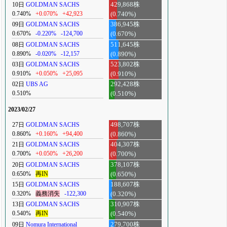
10日
GOLDMAN SACHS
429,868株
0.740%
+0.070%
+42,923
(0.740%)
09日
GOLDMAN SACHS
386,945株
0.670%
-0.220%
-124,700
(0.670%)
08日
GOLDMAN SACHS
511,645株
0.890%
-0.020%
-12,157
(0.890%)
03日
GOLDMAN SACHS
523,802株
0.910%
+0.050%
+25,095
(0.910%)
02日
UBS AG
292,428株
0.510%
(0.510%)
2023/02/27
27日
GOLDMAN SACHS
498,707株
0.860%
+0.160%
+94,400
(0.860%)
21日
GOLDMAN SACHS
404,307株
0.700%
+0.050%
+26,200
(0.700%)
20日
GOLDMAN SACHS
378,107株
0.650%
再IN
(0.650%)
15日
GOLDMAN SACHS
188,607株
0.320%
義務消失
-122,300
(0.320%)
13日
GOLDMAN SACHS
310,907株
0.540%
再IN
(0.540%)
09日
Nomura International
279,700株