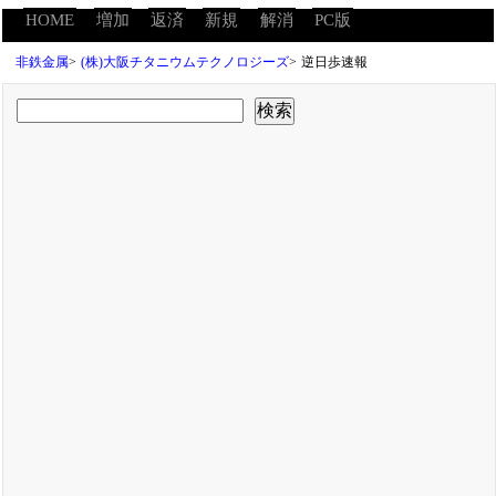
HOME
増加
返済
新規
解消
PC版
非鉄金属
>
(株)大阪チタニウムテクノロジーズ
>
逆日歩速報