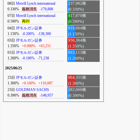
08日
Merrill Lynch international
237,982株
0.330%
義務消失
-179,888
(0.330%)
07日
Merrill Lynch international
417,870株
0.590%
再IN
(0.590%)
04日
JPモルガン証券
818,064株
1.150%
-0.200%
-138,300
(1.150%)
03日
JPモルガン証券
956,364株
1.350%
+0.090%
+63,251
(1.350%)
01日
JPモルガン証券
893,113株
1.260%
-0.100%
-71,238
(1.260%)
2025/06/25
25日
JPモルガン証券
964,351株
1.360%
+0.160%
+116,087
(1.360%)
23日
GOLDMAN SACHS
282,666株
0.390%
義務消失
-148,957
(0.390%)