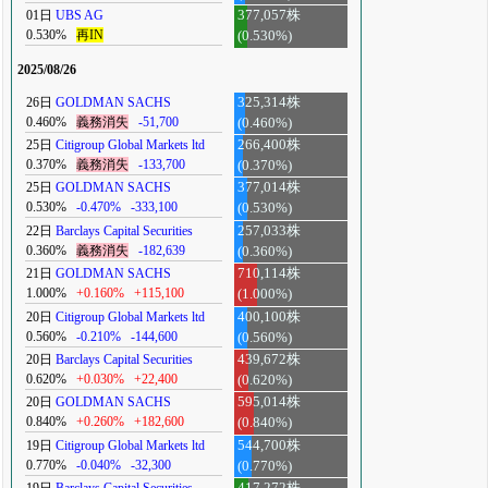
01日
UBS AG
377,057株
0.530%
再IN
(0.530%)
2025/08/26
26日
GOLDMAN SACHS
325,314株
0.460%
義務消失
-51,700
(0.460%)
25日
Citigroup Global Markets ltd
266,400株
0.370%
義務消失
-133,700
(0.370%)
25日
GOLDMAN SACHS
377,014株
0.530%
-0.470%
-333,100
(0.530%)
22日
Barclays Capital Securities
257,033株
0.360%
義務消失
-182,639
(0.360%)
21日
GOLDMAN SACHS
710,114株
1.000%
+0.160%
+115,100
(1.000%)
20日
Citigroup Global Markets ltd
400,100株
0.560%
-0.210%
-144,600
(0.560%)
20日
Barclays Capital Securities
439,672株
0.620%
+0.030%
+22,400
(0.620%)
20日
GOLDMAN SACHS
595,014株
0.840%
+0.260%
+182,600
(0.840%)
19日
Citigroup Global Markets ltd
544,700株
0.770%
-0.040%
-32,300
(0.770%)