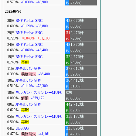
0.570%
-0.030%
-18,900
(0.570%)
2025/09/30
30日
BNP Paribas SNC
428,676株
0.600%
-0.120%
-83,800
(0.600%)
29日
BNP Paribas SNC
512,476株
0.720%
+0.040%
+31,100
(0.720%)
24日
BNP Paribas SNC
481,376株
0.680%
-0.060%
-43,400
(0.680%)
19日
BNP Paribas SNC
524,776株
0.740%
再IN
(0.740%)
11日
JPモルガン証券
278,012株
0.390%
義務消失
-86,400
(0.390%)
10日
JPモルガン証券
364,412株
0.510%
-0.110%
-78,300
(0.510%)
10日
モルガン・スタンレーMUFG
0株
0.000%
解消
-359,172
(0.000%)
09日
JPモルガン証券
442,712株
0.620%
再IN
(0.620%)
05日
モルガン・スタンレーMUFG
359,172株
0.500%
再IN
(0.500%)
04日
UBS AG
335,896株
0.470%
義務消失
-41,161
(0.470%)