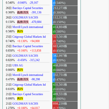
0.540%
-0.040%
-29,167
(0.540%)
26日
Barclays Capital Securities
212,273株
0.300%
義務消失
-391,136
(0.300%)
26日
GOLDMAN SACHS
112,313株
0.150%
義務消失
-470,684
(0.150%)
25日
Merrill Lynch international
414,804株
0.580%
再IN
(0.580%)
25日
Citigroup Global Markets ltd
525,501株
0.740%
+0.130%
+94,000
(0.740%)
25日
Barclays Capital Securities
603,409株
0.850%
+0.160%
+113,858
(0.850%)
25日
GOLDMAN SACHS
582,997株
0.820%
-0.450%
-315,242
(0.820%)
21日
UBS AG
468,090株
0.660%
再IN
(0.660%)
21日
Merrill Lynch international
332,751株
0.470%
義務消失
-98,298
(0.470%)
21日
Citigroup Global Markets ltd
431,501株
0.610%
再IN
(0.610%)
21日
Barclays Capital Securities
489,551株
0.690%
再IN
(0.690%)
21日
GOLDMAN SACHS
898,239株
1.270%
+0.100%
+64,817
(1.270%)