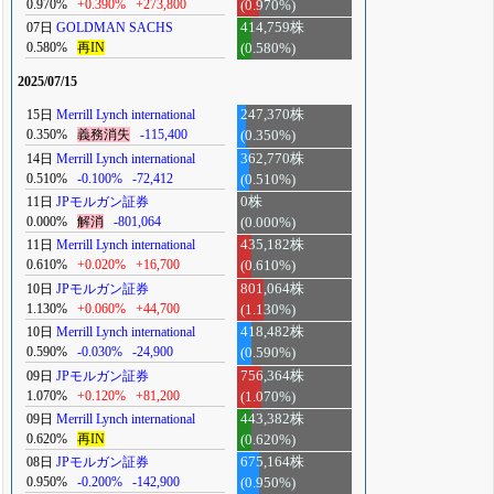
0.970%
+0.390%
+273,800
(0.970%)
07日
GOLDMAN SACHS
414,759株
0.580%
再IN
(0.580%)
2025/07/15
15日
Merrill Lynch international
247,370株
0.350%
義務消失
-115,400
(0.350%)
14日
Merrill Lynch international
362,770株
0.510%
-0.100%
-72,412
(0.510%)
11日
JPモルガン証券
0株
0.000%
解消
-801,064
(0.000%)
11日
Merrill Lynch international
435,182株
0.610%
+0.020%
+16,700
(0.610%)
10日
JPモルガン証券
801,064株
1.130%
+0.060%
+44,700
(1.130%)
10日
Merrill Lynch international
418,482株
0.590%
-0.030%
-24,900
(0.590%)
09日
JPモルガン証券
756,364株
1.070%
+0.120%
+81,200
(1.070%)
09日
Merrill Lynch international
443,382株
0.620%
再IN
(0.620%)
08日
JPモルガン証券
675,164株
0.950%
-0.200%
-142,900
(0.950%)