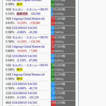
19日
Barclays Capital Securities
417,272株
0.590%
再IN
(0.590%)
18日
モルガン・スタンレーMUFG
220,080株
0.310%
義務消失
-320,500
(0.310%)
18日
Citigroup Global Markets ltd
577,000株
0.810%
+0.210%
+150,000
(0.810%)
18日
GOLDMAN SACHS
412,414株
0.580%
-0.060%
-43,196
(0.580%)
15日
モルガン・スタンレーMUFG
540,580株
0.760%
+0.220%
+156,700
(0.760%)
15日
Citigroup Global Markets ltd
427,000株
0.600%
+0.010%
+7,900
(0.600%)
15日
GOLDMAN SACHS
455,610株
0.640%
-0.120%
-87,000
(0.640%)
14日
モルガン・スタンレーMUFG
383,880株
0.540%
再IN
(0.540%)
14日
Citigroup Global Markets ltd
419,100株
0.590%
再IN
(0.590%)
14日
GOLDMAN SACHS
542,610株
0.760%
-0.060%
-40,710
(0.760%)
12日
GOLDMAN SACHS
583,320株
0.820%
-0.150%
-105,239
(0.820%)
08日
GOLDMAN SACHS
688,559株