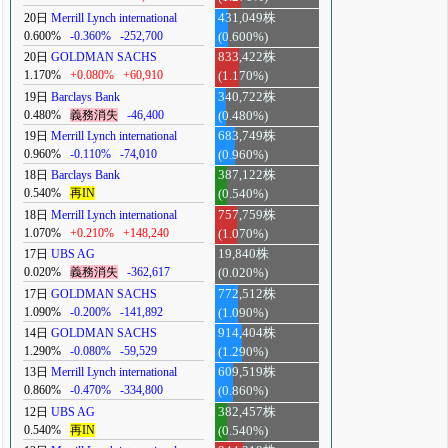
20日
Merrill Lynch international
431,049株
0.600%
-0.360%
-252,700
(0.600%)
20日
GOLDMAN SACHS
833,422株
1.170%
+0.080%
+60,910
(1.170%)
19日
Barclays Bank
340,722株
0.480%
義務消失
-46,400
(0.480%)
19日
Merrill Lynch international
683,749株
0.960%
-0.110%
-74,010
(0.960%)
18日
Barclays Bank
387,122株
0.540%
再IN
(0.540%)
18日
Merrill Lynch international
757,759株
1.070%
+0.210%
+148,240
(1.070%)
17日
UBS AG
19,840株
0.020%
義務消失
-362,617
(0.020%)
17日
GOLDMAN SACHS
772,512株
1.090%
-0.200%
-141,892
(1.090%)
14日
GOLDMAN SACHS
914,404株
1.290%
-0.080%
-59,529
(1.290%)
13日
Merrill Lynch international
609,519株
0.860%
-0.470%
-334,800
(0.860%)
12日
UBS AG
382,457株
0.540%
再IN
(0.540%)