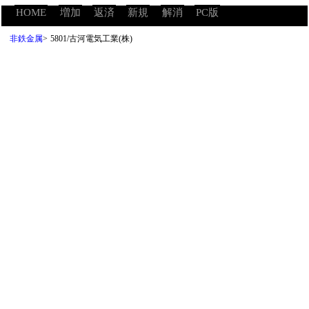
HOME
増加
返済
新規
解消
PC版
非鉄金属
>
5801/古河電気工業(株)