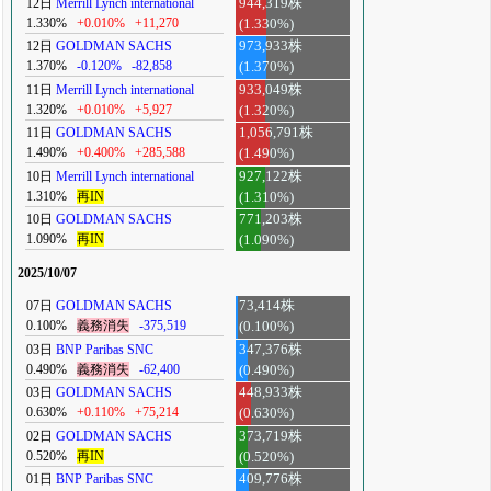
12日
Merrill Lynch international
944,319株
1.330%
+0.010%
+11,270
(1.330%)
12日
GOLDMAN SACHS
973,933株
1.370%
-0.120%
-82,858
(1.370%)
11日
Merrill Lynch international
933,049株
1.320%
+0.010%
+5,927
(1.320%)
11日
GOLDMAN SACHS
1,056,791株
1.490%
+0.400%
+285,588
(1.490%)
10日
Merrill Lynch international
927,122株
1.310%
再IN
(1.310%)
10日
GOLDMAN SACHS
771,203株
1.090%
再IN
(1.090%)
2025/10/07
07日
GOLDMAN SACHS
73,414株
0.100%
義務消失
-375,519
(0.100%)
03日
BNP Paribas SNC
347,376株
0.490%
義務消失
-62,400
(0.490%)
03日
GOLDMAN SACHS
448,933株
0.630%
+0.110%
+75,214
(0.630%)
02日
GOLDMAN SACHS
373,719株
0.520%
再IN
(0.520%)
01日
BNP Paribas SNC
409,776株