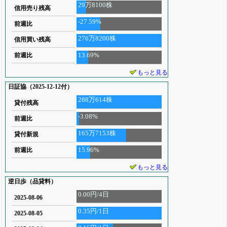
29万8100株
信用売り残高
-27.59%
前週比
276万8200株
信用買い残高
13.69%
前週比
もっと見る
日証協（2025-12-12付）
288万614株
貸付残高
-3.08%
前週比
165万7153株
貸付新規
15.96%
前週比
もっと見る
逆日歩（品貸料）
0.00円/4日
2025-08-06
0.35円/1日
2025-08-05