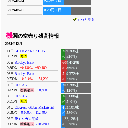
0.15円/1日
2025-08-04
0.20円/1日
2025-08-01
もっと見る
機
関の空売り残高情報
2025年12月
11日
GOLDMAN SACHS
369,368株
0.520%
再IN
(0.520%)
09日
Barclays Bank
609,472株
0.860%
+0.130%
+90,100
(0.860%)
08日
Barclays Bank
519,372株
0.730%
+0.210%
+151,200
(0.730%)
08日
UBS AG
303,288株
0.420%
義務消失
-58,400
(0.420%)
05日
UBS AG
361,688株
0.510%
再IN
(0.510%)
04日
Citigroup Global Markets ltd
413,101株
0.580%
-0.160%
-112,400
(0.580%)
03日
JPモルガン証券
122,128株
0.170%
義務消失
-263,600
(0.170%)