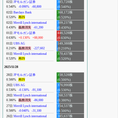
02日
JPモルガン証券
385,728株
0.540%
-0.090%
-60,800
(0.540%)
02日
Barclays Bank
368,172株
0.520%
再IN
(0.520%)
02日
Merrill Lynch international
309,237株
0.430%
義務消失
-61,200
(0.430%)
01日
JPモルガン証券
446,528株
0.630%
+0.130%
+88,000
(0.630%)
01日
UBS AG
149,388株
0.210%
義務消失
-227,602
(0.210%)
01日
Merrill Lynch international
370,437株
0.520%
再IN
(0.520%)
2025/11/28
28日
JPモルガン証券
358,528株
0.500%
再IN
(0.500%)
28日
UBS AG
376,990株
0.530%
-0.130%
-91,100
(0.530%)
28日
Merrill Lynch international
268,537株
0.380%
義務消失
-86,000
(0.380%)
27日
Merrill Lynch international
354,537株
0.500%
-0.040%
-31,100
(0.500%)
26日
Merrill Lynch international
385,637株