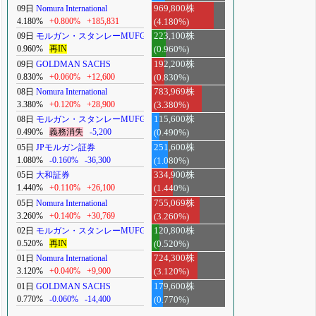
09日
Nomura International
969,800株
4.180%
+0.800%
+185,831
(4.180%)
09日
モルガン・スタンレーMUFG
223,100株
0.960%
再IN
(0.960%)
09日
GOLDMAN SACHS
192,200株
0.830%
+0.060%
+12,600
(0.830%)
08日
Nomura International
783,969株
3.380%
+0.120%
+28,900
(3.380%)
08日
モルガン・スタンレーMUFG
115,600株
0.490%
義務消失
-5,200
(0.490%)
05日
JPモルガン証券
251,600株
1.080%
-0.160%
-36,300
(1.080%)
05日
大和証券
334,900株
1.440%
+0.110%
+26,100
(1.440%)
05日
Nomura International
755,069株
3.260%
+0.140%
+30,769
(3.260%)
02日
モルガン・スタンレーMUFG
120,800株
0.520%
再IN
(0.520%)
01日
Nomura International
724,300株
3.120%
+0.040%
+9,900
(3.120%)
01日
GOLDMAN SACHS
179,600株
0.770%
-0.060%
-14,400
(0.770%)