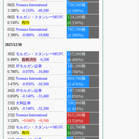
06日
Nomura International
736,500株
3.180%
-0.210%
-49,200
(3.180%)
06日
モルガン・スタンレーMUFG
124,100株
0.530%
再IN
(0.530%)
05日
Nomura International
785,700株
3.390%
-0.080%
-19,000
(3.390%)
2025/12/30
30日
モルガン・スタンレーMUFG
115,500株
0.490%
義務消失
-6,200
(0.490%)
29日
JPモルガン証券
181,100株
0.780%
-0.070%
-16,000
(0.780%)
29日
Nomura International
804,700株
3.470%
-0.050%
-10,500
(3.470%)
26日
JPモルガン証券
197,100株
0.850%
-0.140%
-33,400
(0.850%)
25日
大和証券
330,900株
1.420%
-0.140%
-32,200
(1.420%)
25日
Nomura International
815,200株
3.520%
+0.040%
+8,500
(3.520%)
25日
モルガン・スタンレーMUFG
121,700株
0.520%
再IN
(0.520%)