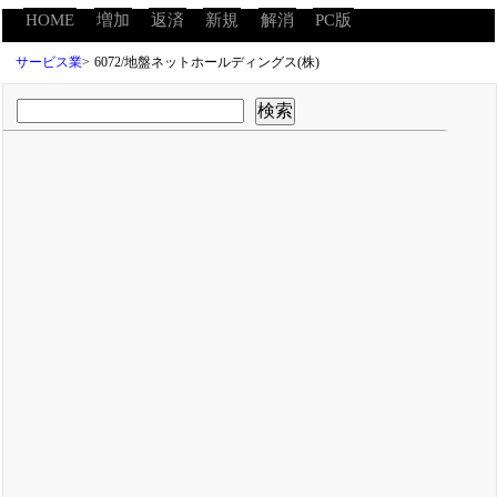
HOME
増加
返済
新規
解消
PC版
サービス業
>
6072/地盤ネットホールディングス(株)