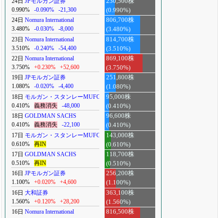
24日
JPモルガン証券
230,500株
0.990%
-0.090%
-21,300
(0.990%)
24日
Nomura International
806,700株
3.480%
-0.030%
-8,000
(3.480%)
23日
Nomura International
814,700株
3.510%
-0.240%
-54,400
(3.510%)
22日
Nomura International
869,100株
3.750%
+0.230%
+52,600
(3.750%)
19日
JPモルガン証券
251,800株
1.080%
-0.020%
-4,400
(1.080%)
18日
モルガン・スタンレーMUFG
95,000株
0.410%
義務消失
-48,000
(0.410%)
18日
GOLDMAN SACHS
96,600株
0.410%
義務消失
-22,100
(0.410%)
17日
モルガン・スタンレーMUFG
143,000株
0.610%
再IN
(0.610%)
17日
GOLDMAN SACHS
118,700株
0.510%
再IN
(0.510%)
16日
JPモルガン証券
256,200株
1.100%
+0.020%
+4,600
(1.100%)
16日
大和証券
363,100株
1.560%
+0.120%
+28,200
(1.560%)
16日
Nomura International
816,500株