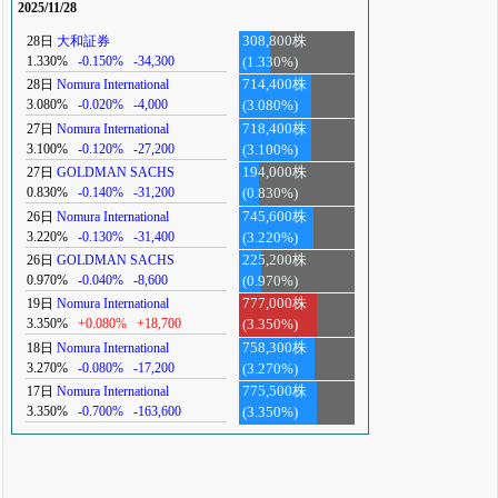
2025/11/28
28日
大和証券
308,800株
1.330%
-0.150%
-34,300
(1.330%)
28日
Nomura International
714,400株
3.080%
-0.020%
-4,000
(3.080%)
27日
Nomura International
718,400株
3.100%
-0.120%
-27,200
(3.100%)
27日
GOLDMAN SACHS
194,000株
0.830%
-0.140%
-31,200
(0.830%)
26日
Nomura International
745,600株
3.220%
-0.130%
-31,400
(3.220%)
26日
GOLDMAN SACHS
225,200株
0.970%
-0.040%
-8,600
(0.970%)
19日
Nomura International
777,000株
3.350%
+0.080%
+18,700
(3.350%)
18日
Nomura International
758,300株
3.270%
-0.080%
-17,200
(3.270%)
17日
Nomura International
775,500株
3.350%
-0.700%
-163,600
(3.350%)