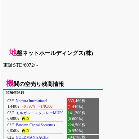
地
盤ネットホールディングス(株)
東証STD/6072/ -
機
関の空売り残高情報
2026年03月
02日
Nomura International
333,469株
1.440%
+0.780%
+179,300
(1.440%)
02日
モルガン・スタンレーMUFG
141,200株
0.600%
再IN
(0.600%)
02日
Barclays Capital Securities
220,500株
0.950%
再IN
(0.950%)
02日
GOLDMAN SACHS
204,700株