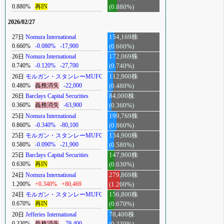
0.880%
再IN
(0.880%)
2026/02/27
27日
Nomura International
154,169株
0.660%
-0.080%
-17,900
(0.660%)
26日
Nomura International
172,069株
0.740%
-0.120%
-27,700
(0.740%)
26日
モルガン・スタンレーMUFG
112,900株
0.480%
義務消失
-22,000
(0.480%)
26日
Barclays Capital Securities
84,000株
0.360%
義務消失
-63,900
(0.360%)
25日
Nomura International
199,769株
0.860%
-0.340%
-80,100
(0.860%)
25日
モルガン・スタンレーMUFG
134,900株
0.580%
-0.090%
-21,900
(0.580%)
25日
Barclays Capital Securities
147,900株
0.630%
再IN
(0.630%)
24日
Nomura International
279,869株
1.200%
+0.340%
+80,469
(1.200%)
24日
モルガン・スタンレーMUFG
156,800株
0.670%
再IN
(0.670%)
20日
Jefferies International
78,400株
0.330%
義務消失
-79,400
(0.330%)