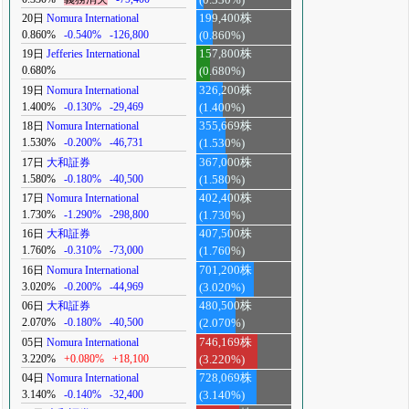
20日
Nomura International
199,400株
0.860%
-0.540%
-126,800
(0.860%)
19日
Jefferies International
157,800株
0.680%
(0.680%)
19日
Nomura International
326,200株
1.400%
-0.130%
-29,469
(1.400%)
18日
Nomura International
355,669株
1.530%
-0.200%
-46,731
(1.530%)
17日
大和証券
367,000株
1.580%
-0.180%
-40,500
(1.580%)
17日
Nomura International
402,400株
1.730%
-1.290%
-298,800
(1.730%)
16日
大和証券
407,500株
1.760%
-0.310%
-73,000
(1.760%)
16日
Nomura International
701,200株
3.020%
-0.200%
-44,969
(3.020%)
06日
大和証券
480,500株
2.070%
-0.180%
-40,500
(2.070%)
05日
Nomura International
746,169株
3.220%
+0.080%
+18,100
(3.220%)
04日
Nomura International
728,069株
3.140%
-0.140%
-32,400
(3.140%)