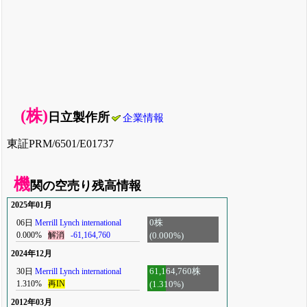
(株)
日立製作所
企業情報
東証PRM/6501/E01737
機
関の空売り残高情報
2025年01月
06日
Merrill Lynch international
0株
0.000%
解消
-61,164,760
(0.000%)
2024年12月
30日
Merrill Lynch international
61,164,760株
1.310%
再IN
(1.310%)
2012年03月