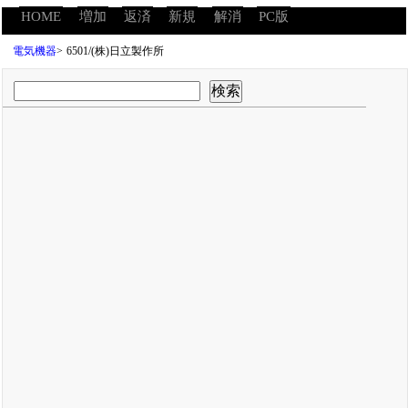
HOME
増加
返済
新規
解消
PC版
電気機器
>
6501/(株)日立製作所