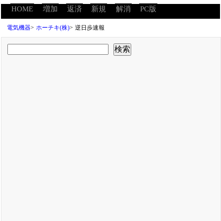
HOME
増加
返済
新規
解消
PC版
電気機器
>
ホーチキ(株)
>
逆日歩速報