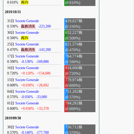
0.610%
再IN
(0.610%)
2019/10/31
31日
Societe Generale
429,027株
0.330%
義務消失
-223,200
(0.330%)
30日
Societe Generale
652,227株
0.500%
再IN
(0.500%)
25日
Societe Generale
621,574株
0.470%
義務消失
-143,200
(0.470%)
17日
Societe Generale
764,774株
0.590%
-0.130%
-169,886
(0.590%)
16日
Societe Generale
934,660株
0.720%
+0.120%
+154,686
(0.720%)
15日
Societe Generale
779,974株
0.600%
+0.030%
+28,692
(0.600%)
04日
Societe Generale
751,282株
0.570%
-0.030%
-33,000
(0.570%)
01日
Societe Generale
784,282株
0.600%
+0.030%
+33,570
(0.600%)
2019/09/30
30日
Societe Generale
750,712株
0.570%
-0.140%
-177,700
(0.570%)