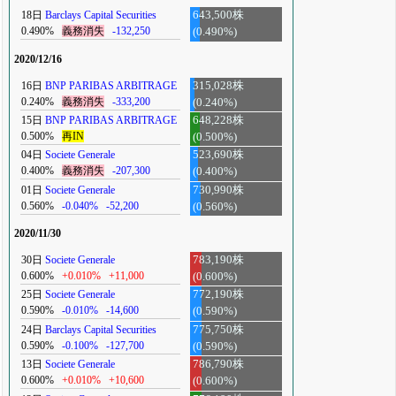
18日
Barclays Capital Securities
643,500株
0.490%
義務消失
-132,250
(0.490%)
2020/12/16
16日
BNP PARIBAS ARBITRAGE
315,028株
0.240%
義務消失
-333,200
(0.240%)
15日
BNP PARIBAS ARBITRAGE
648,228株
0.500%
再IN
(0.500%)
04日
Societe Generale
523,690株
0.400%
義務消失
-207,300
(0.400%)
01日
Societe Generale
730,990株
0.560%
-0.040%
-52,200
(0.560%)
2020/11/30
30日
Societe Generale
783,190株
0.600%
+0.010%
+11,000
(0.600%)
25日
Societe Generale
772,190株
0.590%
-0.010%
-14,600
(0.590%)
24日
Barclays Capital Securities
775,750株
0.590%
-0.100%
-127,700
(0.590%)
13日
Societe Generale
786,790株
0.600%
+0.010%
+10,600
(0.600%)