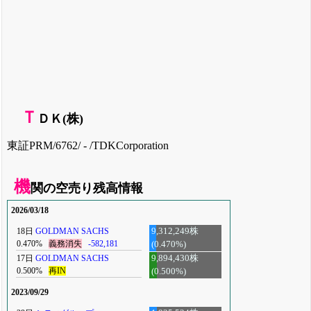
Ｔ
ＤＫ(株)
東証PRM/6762/ - /TDKCorporation
機
関の空売り残高情報
2026/03/18
18日
GOLDMAN SACHS
9,312,249株
0.470%
義務消失
-582,181
(0.470%)
17日
GOLDMAN SACHS
9,894,430株
0.500%
再IN
(0.500%)
2023/09/29