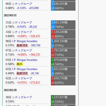
06日
シティグループ
2,646,501株
0.680%
-0.110%
-435,698
(0.680%)
2023/03/31
31日
シティグループ
3,082,199株
0.790%
-0.010%
-38,241
(0.790%)
14日
シティグループ
3,120,440株
0.800%
+0.090%
+329,435
(0.800%)
08日
J.P. Morgan Securities
1,469,100株
0.370%
義務消失
-509,700
(0.370%)
07日
シティグループ
2,791,005株
0.710%
+0.090%
+360,255
(0.710%)
03日
J.P. Morgan Securities
1,978,800株
0.500%
再IN
(0.500%)
02日
J.P. Morgan Securities
1,931,654株
0.490%
義務消失
-28,746
(0.490%)
02日
シティグループ
2,430,750株
0.620%
+0.070%
+272,813
(0.620%)
2023/02/28
28日
シティグループ
2,157,937株
0.550%
(0.550%)