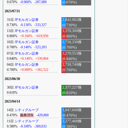
0.670%
-0.060%
-207,089
(0.670%)
2023/07/31
31日
JPモルガン証券
2,842,982株
0.730%
-0.130%
-533,327
(0.730%)
13日
JPモルガン証券
3,376,309株
0.860%
+0.160%
+619,959
(0.860%)
10日
JPモルガン証券
2,756,350株
0.700%
-0.140%
-523,203
(0.700%)
07日
JPモルガン証券
3,279,553株
0.840%
+0.140%
+539,804
(0.840%)
04日
JPモルガン証券
2,739,749株
0.700%
+0.090%
+362,522
(0.700%)
2023/06/30
30日
JPモルガン証券
2,377,227株
0.610%
(0.610%)
2023/04/14
14日
シティグループ
1,847,668株
0.470%
義務消失
-429,800
(0.470%)
11日
シティグループ
2,277,468株
0.580%
-0.100%
-369,033
(0.580%)