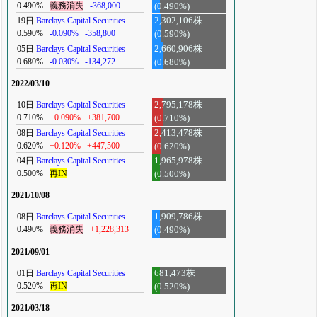
0.490%
義務消失
-368,000
(0.490%)
19日
Barclays Capital Securities
2,302,106株
0.590%
-0.090%
-358,800
(0.590%)
05日
Barclays Capital Securities
2,660,906株
0.680%
-0.030%
-134,272
(0.680%)
2022/03/10
10日
Barclays Capital Securities
2,795,178株
0.710%
+0.090%
+381,700
(0.710%)
08日
Barclays Capital Securities
2,413,478株
0.620%
+0.120%
+447,500
(0.620%)
04日
Barclays Capital Securities
1,965,978株
0.500%
再IN
(0.500%)
2021/10/08
08日
Barclays Capital Securities
1,909,786株
0.490%
義務消失
+1,228,313
(0.490%)
2021/09/01
01日
Barclays Capital Securities
681,473株
0.520%
再IN
(0.520%)
2021/03/18