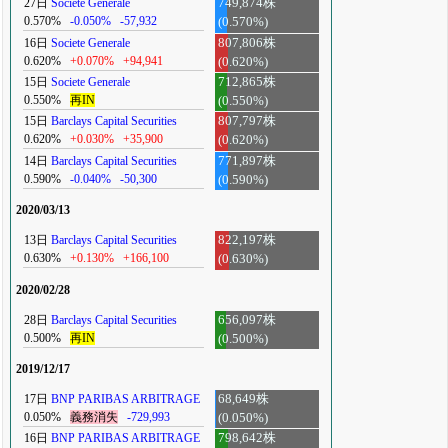
27日
Societe Generale
749,874株
0.570%
-0.050%
-57,932
(0.570%)
16日
Societe Generale
807,806株
0.620%
+0.070%
+94,941
(0.620%)
15日
Societe Generale
712,865株
0.550%
再IN
(0.550%)
15日
Barclays Capital Securities
807,797株
0.620%
+0.030%
+35,900
(0.620%)
14日
Barclays Capital Securities
771,897株
0.590%
-0.040%
-50,300
(0.590%)
2020/03/13
13日
Barclays Capital Securities
822,197株
0.630%
+0.130%
+166,100
(0.630%)
2020/02/28
28日
Barclays Capital Securities
656,097株
0.500%
再IN
(0.500%)
2019/12/17
17日
BNP PARIBAS ARBITRAGE
68,649株
0.050%
義務消失
-729,993
(0.050%)
16日
BNP PARIBAS ARBITRAGE
798,642株