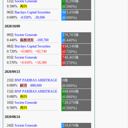
12日
Societe Generale
776,190株
0.590%
再IN
(0.590%)
06日
Barclays Capital Securities
903,450株
0.690%
-0.030%
-30,696
(0.690%)
2020/10/09
09日
Societe Generale
576,765株
0.440%
義務消失
-169,700
(0.440%)
08日
Barclays Capital Securities
934,146株
0.720%
+0.080%
+92,749
(0.720%)
05日
Societe Generale
746,465株
0.570%
+0.010%
+18,389
(0.570%)
2020/09/23
23日
BNP PARIBAS ARBITRAGE
0株
0.000%
解消
-888,660
(0.000%)
15日
BNP PARIBAS ARBITRAGE
888,660株
0.680%
再IN
(0.680%)
10日
Societe Generale
728,076株
0.560%
再IN
(0.560%)
2020/08/24
24日
Societe Generale
519,076株