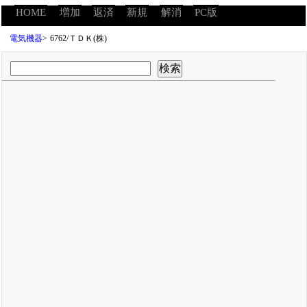
HOME
増加
返済
新規
解消
PC版
電気機器
>
6762/ＴＤＫ(株)