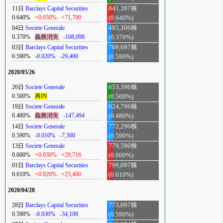
11日
Barclays Capital Securities
841,397株
0.640%
+0.050%
+71,700
(0.640%)
04日
Societe Generale
485,306株
0.370%
義務消失
-168,090
(0.370%)
03日
Barclays Capital Securities
769,697株
0.590%
-0.020%
-29,400
(0.590%)
2020/05/26
26日
Societe Generale
653,396株
0.500%
再IN
(0.500%)
19日
Societe Generale
624,796株
0.480%
義務消失
-147,494
(0.480%)
14日
Societe Generale
772,290株
0.590%
-0.010%
-7,300
(0.590%)
13日
Societe Generale
779,590株
0.600%
+0.030%
+29,716
(0.600%)
01日
Barclays Capital Securities
799,097株
0.610%
+0.020%
+25,400
(0.610%)
2020/04/28
28日
Barclays Capital Securities
773,697株
0.590%
-0.030%
-34,100
(0.590%)