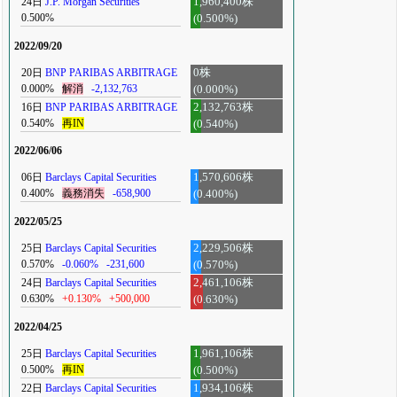
24日
J.P. Morgan Securities
1,960,400株
0.500%
(0.500%)
2022/09/20
20日
BNP PARIBAS ARBITRAGE
0株
0.000%
解消
-2,132,763
(0.000%)
16日
BNP PARIBAS ARBITRAGE
2,132,763株
0.540%
再IN
(0.540%)
2022/06/06
06日
Barclays Capital Securities
1,570,606株
0.400%
義務消失
-658,900
(0.400%)
2022/05/25
25日
Barclays Capital Securities
2,229,506株
0.570%
-0.060%
-231,600
(0.570%)
24日
Barclays Capital Securities
2,461,106株
0.630%
+0.130%
+500,000
(0.630%)
2022/04/25
25日
Barclays Capital Securities
1,961,106株
0.500%
再IN
(0.500%)
22日
Barclays Capital Securities
1,934,106株