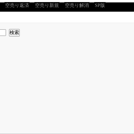
空売り返済
空売り新規
空売り解消
SP版