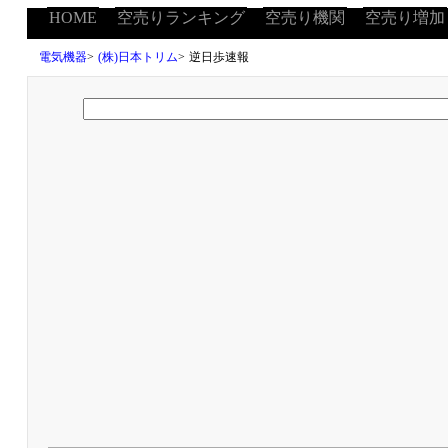
HOME
空売りランキング
空売り機関
空売り増加
電気機器
>
(株)日本トリム
>
逆日歩速報