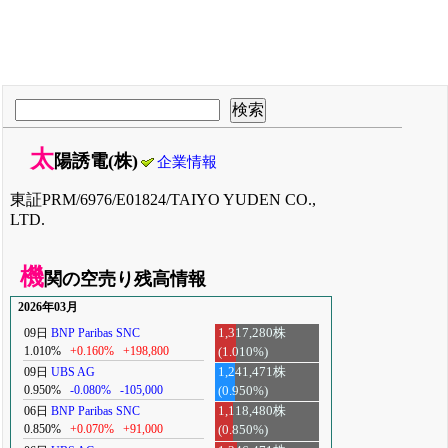
太
陽誘電(株)
企業情報
東証PRM/6976/E01824/TAIYO YUDEN CO.,
LTD.
機
関の空売り残高情報
2026年03月
09日
BNP Paribas SNC
1,317,280株
1.010%
+0.160%
+198,800
(1.010%)
09日
UBS AG
1,241,471株
0.950%
-0.080%
-105,000
(0.950%)
06日
BNP Paribas SNC
1,118,480株
0.850%
+0.070%
+91,000
(0.850%)