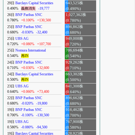
29日
Barclays Capital Securities
643,525株
0.490%
義務消失
-19,777
(0.490%)
26日
BNP Paribas SNC
1,027,362株
0.780%
+0.100%
+130,500
(0.780%)
25日
BNP Paribas SNC
896,862株
0.680%
-0.030%
-32,400
(0.680%)
25日
UBS AG
949,008株
0.720%
+0.080%
+107,700
(0.720%)
25日
Nomura International
706,694株
0.540%
再IN
(0.540%)
24日
BNP Paribas SNC
929,262株
0.710%
+0.030%
+32,600
(0.710%)
24日
Barclays Capital Securities
663,302株
0.500%
再IN
(0.500%)
23日
UBS AG
841,308株
0.640%
+0.060%
+73,400
(0.640%)
22日
BNP Paribas SNC
896,662株
0.680%
-0.020%
-19,800
(0.680%)
19日
BNP Paribas SNC
916,462株
0.700%
-0.100%
-130,500
(0.700%)
19日
UBS AG
767,908株
0.580%
-0.080%
-94,500
(0.580%)
19日
Barclays Capital Securities
628,925株