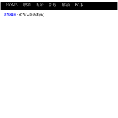
HOME
増加
返済
新規
解消
PC版
電気機器
>
6976/太陽誘電(株)