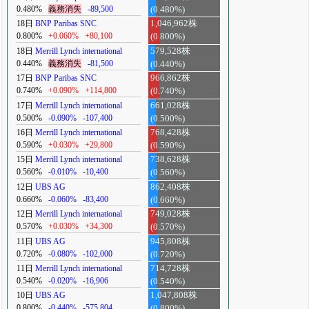
0.480%
義務消失
-89,500
(0.480%)
18日
BNP Paribas SNC
1,046,962株
0.800%
+0.060%
+80,100
(0.800%)
18日
Merrill Lynch international
579,528株
0.440%
義務消失
-81,500
(0.440%)
17日
BNP Paribas SNC
966,862株
0.740%
+0.090%
+114,800
(0.740%)
17日
Merrill Lynch international
661,028株
0.500%
-0.090%
-107,400
(0.500%)
16日
Merrill Lynch international
768,428株
0.590%
+0.030%
+29,800
(0.590%)
15日
Merrill Lynch international
738,628株
0.560%
-0.010%
-10,400
(0.560%)
12日
UBS AG
862,408株
0.660%
-0.060%
-83,400
(0.660%)
12日
Merrill Lynch international
749,028株
0.570%
+0.030%
+34,300
(0.570%)
11日
UBS AG
945,808株
0.720%
-0.080%
-102,000
(0.720%)
11日
Merrill Lynch international
714,728株
0.540%
-0.020%
-16,906
(0.540%)
10日
UBS AG
1,047,808株
0.800%
-0.440%
-575,804
(0.800%)