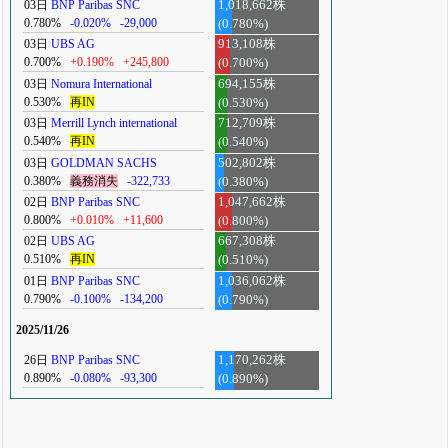
03日
BNP Paribas SNC
1,018,662株
0.780%
-0.020%
-29,000
(0.780%)
03日
UBS AG
913,108株
0.700%
+0.190%
+245,800
(0.700%)
03日
Nomura International
694,155株
0.530%
再IN
(0.530%)
03日
Merrill Lynch international
712,709株
0.540%
再IN
(0.540%)
03日
GOLDMAN SACHS
502,802株
0.380%
義務消失
-322,733
(0.380%)
02日
BNP Paribas SNC
1,047,662株
0.800%
+0.010%
+11,600
(0.800%)
02日
UBS AG
667,308株
0.510%
再IN
(0.510%)
01日
BNP Paribas SNC
1,036,062株
0.790%
-0.100%
-134,200
(0.790%)
2025/11/26
26日
BNP Paribas SNC
1,170,262株
0.890%
-0.080%
-93,300
(0.890%)