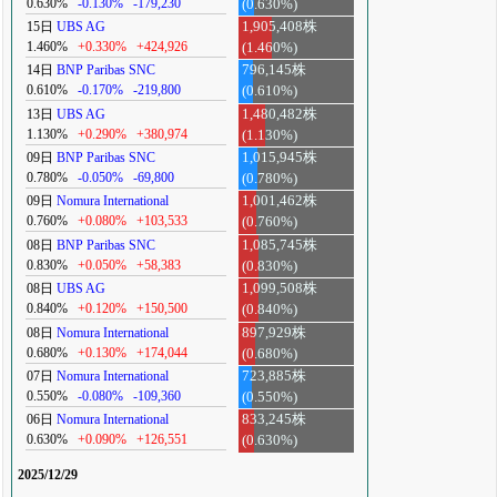
0.630%
-0.130%
-179,230
(0.630%)
15日
UBS AG
1,905,408株
1.460%
+0.330%
+424,926
(1.460%)
14日
BNP Paribas SNC
796,145株
0.610%
-0.170%
-219,800
(0.610%)
13日
UBS AG
1,480,482株
1.130%
+0.290%
+380,974
(1.130%)
09日
BNP Paribas SNC
1,015,945株
0.780%
-0.050%
-69,800
(0.780%)
09日
Nomura International
1,001,462株
0.760%
+0.080%
+103,533
(0.760%)
08日
BNP Paribas SNC
1,085,745株
0.830%
+0.050%
+58,383
(0.830%)
08日
UBS AG
1,099,508株
0.840%
+0.120%
+150,500
(0.840%)
08日
Nomura International
897,929株
0.680%
+0.130%
+174,044
(0.680%)
07日
Nomura International
723,885株
0.550%
-0.080%
-109,360
(0.550%)
06日
Nomura International
833,245株
0.630%
+0.090%
+126,551
(0.630%)
2025/12/29