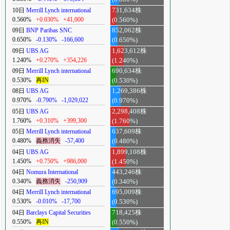
10日
Merrill Lynch international
731,634株
0.560%
+0.030%
+41,000
(0.560%)
09日
BNP Paribas SNC
852,062株
0.650%
-0.130%
-166,600
(0.650%)
09日
UBS AG
1,623,612株
1.240%
+0.270%
+354,226
(1.240%)
09日
Merrill Lynch international
690,634株
0.530%
再IN
(0.530%)
08日
UBS AG
1,269,386株
0.970%
-0.790%
-1,029,022
(0.970%)
05日
UBS AG
2,298,408株
1.760%
+0.310%
+399,300
(1.760%)
05日
Merrill Lynch international
637,609株
0.480%
義務消失
-57,400
(0.480%)
04日
UBS AG
1,899,108株
1.450%
+0.750%
+986,000
(1.450%)
04日
Nomura International
443,246株
0.340%
義務消失
-250,909
(0.340%)
04日
Merrill Lynch international
695,009株
0.530%
-0.010%
-17,700
(0.530%)
04日
Barclays Capital Securities
718,425株
0.550%
再IN
(0.550%)