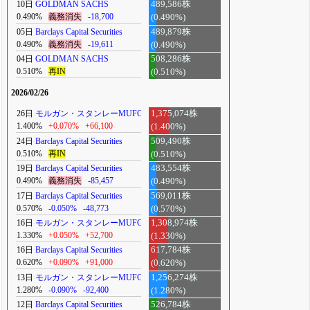
10日
GOLDMAN SACHS
489,586株
0.490%
義務消失
-18,700
(0.490%)
05日
Barclays Capital Securities
489,879株
0.490%
義務消失
-19,611
(0.490%)
04日
GOLDMAN SACHS
508,286株
0.510%
再IN
(0.510%)
2026/02/26
26日
モルガン・スタンレーMUFG
1,375,074株
1.400%
+0.070%
+66,100
(1.400%)
24日
Barclays Capital Securities
509,490株
0.510%
再IN
(0.510%)
19日
Barclays Capital Securities
483,554株
0.490%
義務消失
-85,457
(0.490%)
17日
Barclays Capital Securities
569,011株
0.570%
-0.050%
-48,773
(0.570%)
16日
モルガン・スタンレーMUFG
1,308,974株
1.330%
+0.050%
+52,700
(1.330%)
16日
Barclays Capital Securities
617,784株
0.620%
+0.090%
+91,000
(0.620%)
13日
モルガン・スタンレーMUFG
1,256,274株
1.280%
-0.090%
-92,400
(1.280%)
12日
Barclays Capital Securities
526,784株