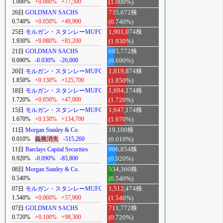
1.000%
+0.080%
+77,500
(1.000%)
26日
GOLDMAN SACHS
735,672株
0.740%
+0.050%
+49,900
(0.740%)
25日
モルガン・スタンレーMUFG
1,901,074株
1.930%
+0.080%
+81,200
(1.930%)
21日
GOLDMAN SACHS
685,772株
0.690%
-0.030%
-26,000
(0.690%)
20日
モルガン・スタンレーMUFG
1,819,874株
1.850%
+0.130%
+125,700
(1.850%)
18日
モルガン・スタンレーMUFG
1,694,174株
1.720%
+0.050%
+47,000
(1.720%)
15日
モルガン・スタンレーMUFG
1,647,174株
1.670%
+0.130%
+134,700
(1.670%)
11日
Morgan Stanley & Co.
19,100株
0.010%
義務消失
-515,260
(0.010%)
11日
Barclays Capital Securities
906,854株
0.920%
-0.090%
-85,800
(0.920%)
08日
Morgan Stanley & Co.
534,360株
0.540%
(0.540%)
07日
モルガン・スタンレーMUFG
1,512,474株
1.540%
+0.060%
+57,900
(1.540%)
07日
GOLDMAN SACHS
711,772株
0.720%
+0.100%
+98,300
(0.720%)