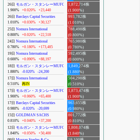
26日
モルガン・スタンレーMUFG
1,872,714株
1.900%
+0.020%
+23,440
(1.900%)
26日
Barclays Capital Securities
993,782株
1.010%
+0.030%
+30,127
(1.010%)
25日
Nomura International
788,498株
0.800%
+0.020%
+22,518
(0.800%)
24日
Nomura International
765,980株
0.780%
+0.180%
+173,485
(0.780%)
19日
Nomura International
592,495株
0.600%
+0.090%
+88,197
(0.600%)
18日
モルガン・スタンレーMUFG
1,849,274株
1.880%
-0.020%
-24,200
(1.880%)
17日
Nomura International
504,298株
0.510%
再IN
(0.510%)
17日
モルガン・スタンレーMUFG
1,873,474株
1.900%
+0.060%
+65,400
(1.900%)
17日
Barclays Capital Securities
963,655株
0.980%
-0.020%
-20,699
(0.980%)
15日
GOLDMAN SACHS
801,772株
0.810%
+0.040%
+37,200
(0.810%)
12日
モルガン・スタンレーMUFG
1,808,074株
1.840%
+0.050%
+50,400
(1.840%)
09日
Morgan Stanley & Co.
19,100株