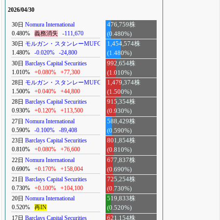
2026/04/30
30日
Nomura International
476,759株
0.480%
義務消失
-111,670
(0.480%)
30日
モルガン・スタンレーMUFG
1,454,574株
1.480%
-0.020%
-24,800
(1.480%)
30日
Barclays Capital Securities
992,654株
1.010%
+0.080%
+77,300
(1.010%)
28日
モルガン・スタンレーMUFG
1,479,374株
1.500%
+0.040%
+44,800
(1.500%)
28日
Barclays Capital Securities
915,354株
0.930%
+0.120%
+113,500
(0.930%)
27日
Nomura International
588,429株
0.590%
-0.100%
-89,408
(0.590%)
23日
Barclays Capital Securities
801,854株
0.810%
+0.080%
+76,600
(0.810%)
22日
Nomura International
677,837株
0.690%
+0.170%
+158,004
(0.690%)
21日
Barclays Capital Securities
725,254株
0.730%
+0.100%
+104,100
(0.730%)
20日
Nomura International
519,833株
0.520%
再IN
(0.520%)
17日
Barclays Capital Securities
621,154株