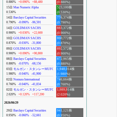
0.880%
+0.090%
+88,480
(0.880%)
15日
Man Numeric Alpha
523,100株
0.530%
(0.530%)
14日
Barclays Capital Securities
776,374株
0.790%
-0.090%
-96,591
(0.790%)
14日
GOLDMAN SACHS
883,372株
0.900%
+0.030%
+22,600
(0.900%)
10日
GOLDMAN SACHS
860,772株
0.870%
-0.030%
-31,800
(0.870%)
09日
GOLDMAN SACHS
892,572株
0.900%
+0.090%
+90,800
(0.900%)
08日
Barclays Capital Securities
872,965株
0.880%
-0.070%
-68,156
(0.880%)
03日
モルガン・スタンレーMUFG
1,948,014株
1.980%
-0.040%
-41,900
(1.980%)
02日
Nomura International
746,664株
0.760%
-0.040%
-41,834
(0.760%)
02日
モルガン・スタンレーMUFG
1,989,914株
2.020%
+0.120%
+117,200
(2.020%)
2026/06/29
29日
Barclays Capital Securities
941,121株
0.950%
-0.060%
-52,661
(0.950%)