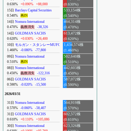
0.630%
+0.090%
+88,000
(0.630%)
15日
Barclays Capital Securities
533,154株
0.540%
再IN
(0.540%)
14日
Nomura International
464,314株
0.470%
義務消失
-38,326
(0.470%)
14日
GOLDMAN SACHS
613,472株
0.620%
+0.030%
+26,400
(0.620%)
10日
モルガン・スタンレーMUFG
1,434,574株
1.460%
-0.080%
-77,800
(1.460%)
09日
Nomura International
502,640株
0.510%
再IN
(0.510%)
08日
Nomura International
442,603株
0.450%
義務消失
-122,316
(0.450%)
06日
GOLDMAN SACHS
587,072株
0.590%
-0.020%
-15,500
(0.590%)
2026/03/31
31日
Nomura International
564,919株
0.570%
-0.060%
-58,407
(0.570%)
31日
GOLDMAN SACHS
602,572株
0.610%
+0.110%
+105,086
(0.610%)
30日
Nomura International
623,326株
0.630%
+0.100%
+95,769