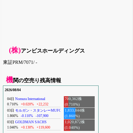
(株)
アンビスホールディングス
東証PRM/7071/ -
機
関の空売り残高情報
2026/08/04
04日
Nomura International
700,362株
0.710%
+0.020%
+22,232
(0.710%)
03日
モルガン・スタンレーMUFG
1,833,844株
1.860%
-0.110%
-107,900
(1.860%)
03日
GOLDMAN SACHS
1,020,872株
1.040%
+0.130%
+119,600
(1.040%)