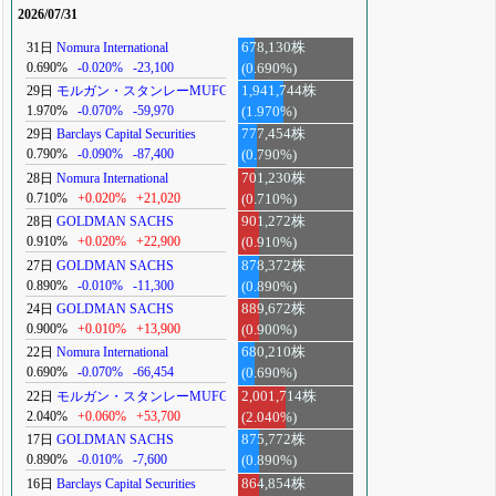
2026/07/31
31日
Nomura International
678,130株
0.690%
-0.020%
-23,100
(0.690%)
29日
モルガン・スタンレーMUFG
1,941,744株
1.970%
-0.070%
-59,970
(1.970%)
29日
Barclays Capital Securities
777,454株
0.790%
-0.090%
-87,400
(0.790%)
28日
Nomura International
701,230株
0.710%
+0.020%
+21,020
(0.710%)
28日
GOLDMAN SACHS
901,272株
0.910%
+0.020%
+22,900
(0.910%)
27日
GOLDMAN SACHS
878,372株
0.890%
-0.010%
-11,300
(0.890%)
24日
GOLDMAN SACHS
889,672株
0.900%
+0.010%
+13,900
(0.900%)
22日
Nomura International
680,210株
0.690%
-0.070%
-66,454
(0.690%)
22日
モルガン・スタンレーMUFG
2,001,714株
2.040%
+0.060%
+53,700
(2.040%)
17日
GOLDMAN SACHS
875,772株
0.890%
-0.010%
-7,600
(0.890%)
16日
Barclays Capital Securities
864,854株