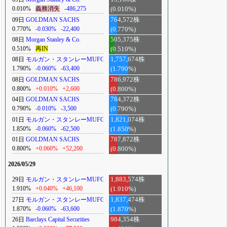
0.010%
義務消失
-486,275
(0.010%)
09日
GOLDMAN SACHS
764,572株
0.770%
-0.030%
-22,400
(0.770%)
08日
Morgan Stanley & Co.
505,375株
0.510%
再IN
(0.510%)
08日
モルガン・スタンレーMUFG
1,757,674株
1.790%
-0.060%
-63,400
(1.790%)
08日
GOLDMAN SACHS
786,972株
0.800%
+0.010%
+2,600
(0.800%)
04日
GOLDMAN SACHS
784,372株
0.790%
-0.010%
-3,500
(0.790%)
01日
モルガン・スタンレーMUFG
1,821,074株
1.850%
-0.060%
-62,500
(1.850%)
01日
GOLDMAN SACHS
787,872株
0.800%
+0.060%
+52,200
(0.800%)
2026/05/29
29日
モルガン・スタンレーMUFG
1,883,574株
1.910%
+0.040%
+46,100
(1.910%)
27日
モルガン・スタンレーMUFG
1,837,474株
1.870%
-0.060%
-63,600
(1.870%)
26日
Barclays Capital Securities
984,354株