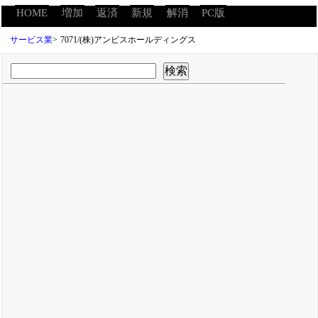
HOME
増加
返済
新規
解消
PC版
サービス業
>
7071/(株)アンビスホールディングス