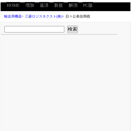
HOME
増加
返済
新規
解消
PC版
輸送用機器
>
三菱ロジスネクスト(株)
>
日々公表信用残