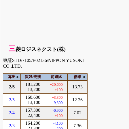
三
菱ロジスネクスト(株)
東証STD/7105/E02136/NIPPON YUSOKI
CO.,LTD.
算出
買残/売残
前週比
倍率
181,200
+20,600
2/6
13.73
13,200
+100
160,600
+3,300
2/5
12.26
13,100
-9,300
157,300
-6,900
2/4
7.02
22,400
+100
164,200
-4,100
2/3
7.36
22,300
-200