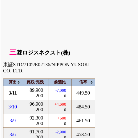
三
菱ロジスネクスト(株)
東証STD/7105/E02136/NIPPON YUSOKI
CO.,LTD.
算出
買残/売残
前週比
倍率
89,900
-7,000
3/11
449.50
200
0
96,900
+4,600
3/10
484.50
200
0
92,300
+600
3/9
461.50
200
0
91,700
-2,900
3/6
458.50
200
0