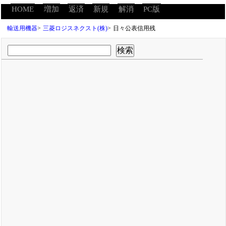
HOME
増加
返済
新規
解消
PC版
輸送用機器
>
三菱ロジスネクスト(株)
>
日々公表信用残