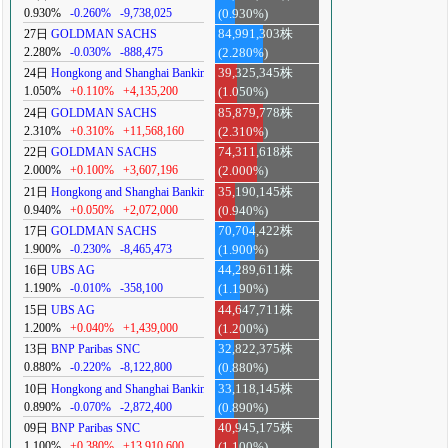
0.930%
-0.260%
-9,738,025
(0.930%)
27日
GOLDMAN SACHS
84,991,303株
2.280%
-0.030%
-888,475
(2.280%)
24日
Hongkong and Shanghai Banking
39,325,345株
1.050%
+0.110%
+4,135,200
(1.050%)
24日
GOLDMAN SACHS
85,879,778株
2.310%
+0.310%
+11,568,160
(2.310%)
22日
GOLDMAN SACHS
74,311,618株
2.000%
+0.100%
+3,607,196
(2.000%)
21日
Hongkong and Shanghai Banking
35,190,145株
0.940%
+0.050%
+2,072,000
(0.940%)
17日
GOLDMAN SACHS
70,704,422株
1.900%
-0.230%
-8,465,473
(1.900%)
16日
UBS AG
44,289,611株
1.190%
-0.010%
-358,100
(1.190%)
15日
UBS AG
44,647,711株
1.200%
+0.040%
+1,439,000
(1.200%)
13日
BNP Paribas SNC
32,822,375株
0.880%
-0.220%
-8,122,800
(0.880%)
10日
Hongkong and Shanghai Banking
33,118,145株
0.890%
-0.070%
-2,872,400
(0.890%)
09日
BNP Paribas SNC
40,945,175株
1.100%
+0.380%
+13,910,600
(1.100%)