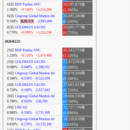
02日
BNP Paribas SNC
50,597,975株
1.360%
+0.140%
+5,254,200
(1.360%)
02日
Citigroup Global Markets ltd
16,085,300株
0.430%
義務消失
-3,993,000
(0.430%)
02日
GOLDMAN SACHS
28,605,777株
0.770%
+0.090%
+3,192,196
(0.770%)
2026/02/25
25日
BNP Paribas SNC
45,343,775株
1.220%
+0.150%
+5,474,460
(1.220%)
25日
GOLDMAN SACHS
25,413,581株
0.680%
-0.040%
-1,588,032
(0.680%)
24日
Citigroup Global Markets ltd
20,078,300株
0.540%
-0.250%
-9,522,030
(0.540%)
24日
GOLDMAN SACHS
27,001,613株
0.720%
-0.160%
-5,917,945
(0.720%)
20日
Citigroup Global Markets ltd
29,600,330株
0.790%
-0.020%
-558,700
(0.790%)
19日
UBS AG
32,727,739株
0.880%
-0.100%
-3,731,300
(0.880%)
17日
Citigroup Global Markets ltd
30,159,030株
0.810%
-0.270%
-10,135,100
(0.810%)