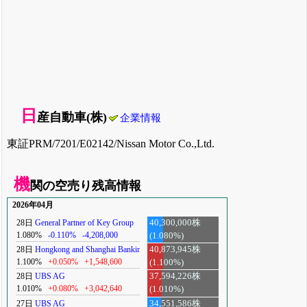
日
産自動車(株)
企業情報
東証PRM/7201/E02142/Nissan Motor Co.,Ltd.
機
関の空売り残高情報
2026年04月
28日
General Partner of Key Group
40,300,000株
1.080%
-0.110%
-4,208,000
(1.080%)
28日
Hongkong and Shanghai Banking
40,873,945株
1.100%
+0.050%
+1,548,600
(1.100%)
28日
UBS AG
37,594,226株
1.010%
+0.080%
+3,042,640
(1.010%)
27日
UBS AG
34,551,586株