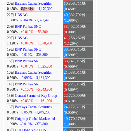
26日
Barclays Capital Securities
16,858,711株
0.450%
義務消失
-4,179,300
(0.450%)
22日
UBS AG
40,382,792株
1.080%
-0.040%
-1,373,470
(1.080%)
20日
BNP Paribas SNC
33,452,015株
0.900%
+0.010%
+58,300
(0.900%)
20日
UBS AG
41,756,262株
1.120%
+0.040%
+1,370,900
(1.120%)
19日
BNP Paribas SNC
33,393,715株
0.890%
-0.010%
-353,300
(0.890%)
16日
BNP Paribas SNC
33,747,015株
0.900%
+0.040%
+1,525,200
(0.900%)
16日
Barclays Capital Securities
21,038,011株
0.560%
-0.090%
-3,134,300
(0.560%)
14日
BNP Paribas SNC
32,221,815株
0.860%
+0.150%
+5,643,800
(0.860%)
13日
General Partner of Key Group
22,725,000株
0.610%
+0.030%
+1,161,000
(0.610%)
13日
Barclays Capital Securities
24,172,311株
0.650%
-0.050%
-1,949,200
(0.650%)
09日
Citigroup Global Markets ltd
40,770,178株
1.090%
-0.010%
-373,800
(1.090%)
08日
GOLDMAN SACHS
21,651,053株