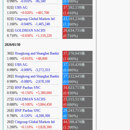
0.990%
-0.010%
-96,500
(0.990%)
02日
UBS AG
37,592,139株
1.010%
+0.020%
+481,700
(1.010%)
02日
Citigroup Global Markets ltd
43,193,230株
1.160%
-0.040%
-1,405,248
(1.160%)
02日
GOLDMAN SACHS
26,634,731株
0.710%
+0.030%
+1,119,220
(0.710%)
2026/01/30
30日
Hongkong and Shanghai Banking
37,170,645株
1.000%
+0.010%
+48,000
(1.000%)
30日
UBS AG
37,110,439株
0.990%
-0.090%
-3,272,353
(0.990%)
28日
Hongkong and Shanghai Banking
37,122,645株
0.990%
-0.080%
-2,678,100
(0.990%)
27日
BNP Paribas SNC
34,623,715株
0.930%
+0.150%
+5,380,000
(0.930%)
27日
GOLDMAN SACHS
25,515,511株
0.680%
+0.100%
+3,864,458
(0.680%)
26日
BNP Paribas SNC
29,243,715株
0.780%
-0.120%
-4,208,300
(0.780%)
26日
Citigroup Global Markets ltd
44,598,478株
1.200%
+0.110%
+3,828,300
(1.200%)