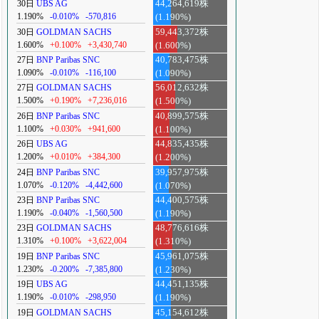
30日
UBS AG
44,264,619株
1.190%
-0.010%
-570,816
(1.190%)
30日
GOLDMAN SACHS
59,443,372株
1.600%
+0.100%
+3,430,740
(1.600%)
27日
BNP Paribas SNC
40,783,475株
1.090%
-0.010%
-116,100
(1.090%)
27日
GOLDMAN SACHS
56,012,632株
1.500%
+0.190%
+7,236,016
(1.500%)
26日
BNP Paribas SNC
40,899,575株
1.100%
+0.030%
+941,600
(1.100%)
26日
UBS AG
44,835,435株
1.200%
+0.010%
+384,300
(1.200%)
24日
BNP Paribas SNC
39,957,975株
1.070%
-0.120%
-4,442,600
(1.070%)
23日
BNP Paribas SNC
44,400,575株
1.190%
-0.040%
-1,560,500
(1.190%)
23日
GOLDMAN SACHS
48,776,616株
1.310%
+0.100%
+3,622,004
(1.310%)
19日
BNP Paribas SNC
45,961,075株
1.230%
-0.200%
-7,385,800
(1.230%)
19日
UBS AG
44,451,135株
1.190%
-0.010%
-298,950
(1.190%)
19日
GOLDMAN SACHS
45,154,612株