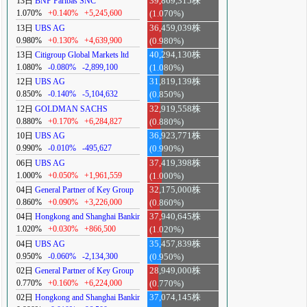
13日
BNP Paribas SNC
39,869,315株
1.070%
+0.140%
+5,245,600
(1.070%)
13日
UBS AG
36,459,039株
0.980%
+0.130%
+4,639,900
(0.980%)
13日
Citigroup Global Markets ltd
40,294,130株
1.080%
-0.080%
-2,899,100
(1.080%)
12日
UBS AG
31,819,139株
0.850%
-0.140%
-5,104,632
(0.850%)
12日
GOLDMAN SACHS
32,919,558株
0.880%
+0.170%
+6,284,827
(0.880%)
10日
UBS AG
36,923,771株
0.990%
-0.010%
-495,627
(0.990%)
06日
UBS AG
37,419,398株
1.000%
+0.050%
+1,961,559
(1.000%)
04日
General Partner of Key Group
32,175,000株
0.860%
+0.090%
+3,226,000
(0.860%)
04日
Hongkong and Shanghai Banking
37,940,645株
1.020%
+0.030%
+866,500
(1.020%)
04日
UBS AG
35,457,839株
0.950%
-0.060%
-2,134,300
(0.950%)
02日
General Partner of Key Group
28,949,000株
0.770%
+0.160%
+6,224,000
(0.770%)
02日
Hongkong and Shanghai Banking
37,074,145株