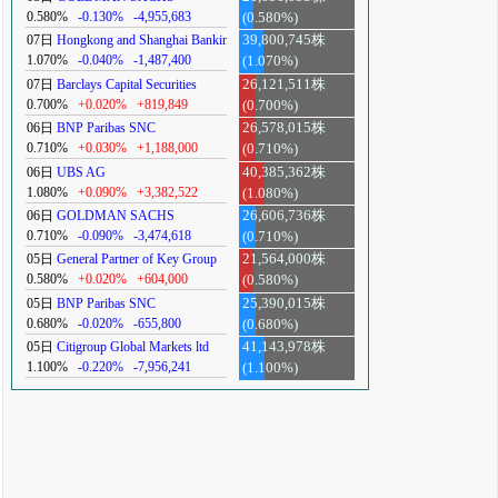
0.580%
-0.130%
-4,955,683
(0.580%)
07日
Hongkong and Shanghai Banking
39,800,745株
1.070%
-0.040%
-1,487,400
(1.070%)
07日
Barclays Capital Securities
26,121,511株
0.700%
+0.020%
+819,849
(0.700%)
06日
BNP Paribas SNC
26,578,015株
0.710%
+0.030%
+1,188,000
(0.710%)
06日
UBS AG
40,385,362株
1.080%
+0.090%
+3,382,522
(1.080%)
06日
GOLDMAN SACHS
26,606,736株
0.710%
-0.090%
-3,474,618
(0.710%)
05日
General Partner of Key Group
21,564,000株
0.580%
+0.020%
+604,000
(0.580%)
05日
BNP Paribas SNC
25,390,015株
0.680%
-0.020%
-655,800
(0.680%)
05日
Citigroup Global Markets ltd
41,143,978株
1.100%
-0.220%
-7,956,241
(1.100%)