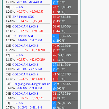
1.210%
-0.230%
-8,544,038
(1.210%)
18日
UBS AG
44,750,085株
1.200%
+0.070%
+2,508,955
(1.200%)
17日
BNP Paribas SNC
53,346,875株
1.430%
+0.140%
+5,156,400
(1.430%)
16日
GOLDMAN SACHS
53,698,650株
1.440%
+0.120%
+4,599,281
(1.440%)
13日
BNP Paribas SNC
48,190,475株
1.290%
-0.070%
-2,407,500
(1.290%)
13日
GOLDMAN SACHS
49,099,369株
1.320%
+0.310%
+11,268,210
(1.320%)
12日
UBS AG
42,241,130株
1.130%
+0.350%
+12,995,239
(1.130%)
06日
GOLDMAN SACHS
37,831,159株
1.010%
-0.100%
-3,705,128
(1.010%)
05日
GOLDMAN SACHS
41,536,287株
1.110%
+0.280%
+10,408,934
(1.110%)
04日
Hongkong and Shanghai Banking
35,990,545株
0.960%
-0.060%
-1,950,100
(0.960%)
04日
GOLDMAN SACHS
31,127,353株
0.830%
+0.060%
+2,521,576
(0.830%)
03日
UBS AG
29,245,891株
0.780%
-0.100%
-3,481,848
(0.780%)