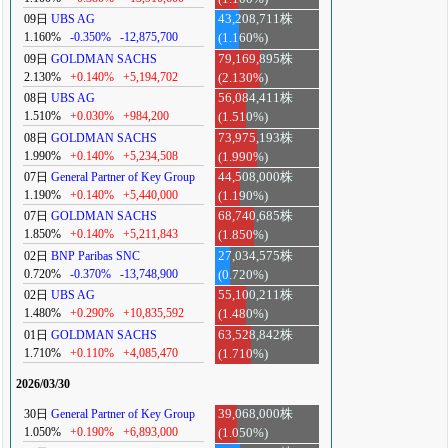
09日
UBS AG
43,208,711株
1.160%
-0.350%
-12,875,700
(1.160%)
09日
GOLDMAN SACHS
79,169,895株
2.130%
+0.140%
+5,194,702
(2.130%)
08日
UBS AG
56,084,411株
1.510%
+0.030%
+984,200
(1.510%)
08日
GOLDMAN SACHS
73,975,193株
1.990%
+0.140%
+5,234,508
(1.990%)
07日
General Partner of Key Group
44,508,000株
1.190%
+0.140%
+5,440,000
(1.190%)
07日
GOLDMAN SACHS
68,740,685株
1.850%
+0.140%
+5,211,843
(1.850%)
02日
BNP Paribas SNC
27,034,575株
0.720%
-0.370%
-13,748,900
(0.720%)
02日
UBS AG
55,100,211株
1.480%
+0.290%
+10,835,592
(1.480%)
01日
GOLDMAN SACHS
63,528,842株
1.710%
+0.110%
+4,085,470
(1.710%)
2026/03/30
30日
General Partner of Key Group
39,068,000株
1.050%
+0.190%
+6,893,000
(1.050%)