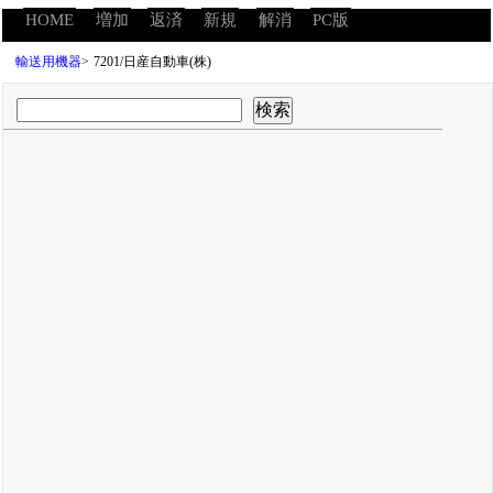
HOME
増加
返済
新規
解消
PC版
輸送用機器
>
7201/日産自動車(株)