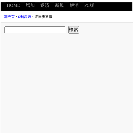
HOME
増加
返済
新規
解消
PC版
卸売業
>
(株)高速
>
逆日歩速報