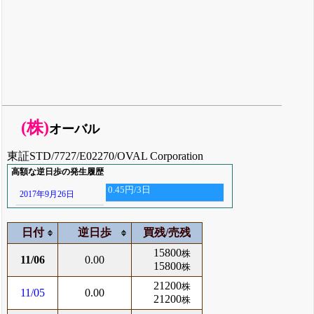
(株)
オーバル
東証STD/7727/E02270/OVAL Corporation
高額な逆日歩の発生履歴
0.45円/3日
2017年9月26日
日付
逆日歩
買残/売残
15800
株
11/06
0.00
15800
株
21200
株
11/05
0.00
21200
株