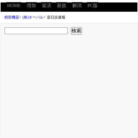
HOME
増加
返済
新規
解消
PC版
精密機器
>
(株)オーバル
>
逆日歩速報