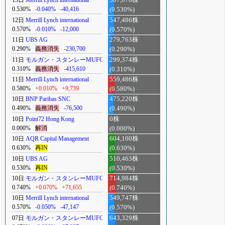
13日
Merrill Lynch international
507,070株
0.530%
-0.040%
-40,416
(0.530%)
12日
Merrill Lynch international
547,486株
0.570%
-0.010%
-12,000
(0.570%)
11日
UBS AG
279,763株
0.290%
義務消失
-230,700
(0.290%)
11日
モルガン・スタンレーMUFG
299,374株
0.310%
義務消失
-415,610
(0.310%)
11日
Merrill Lynch international
559,486株
0.580%
+0.010%
+9,739
(0.580%)
10日
BNP Paribas SNC
475,220株
0.490%
義務消失
-76,500
(0.490%)
10日
Point72 Hong Kong
0株
0.000%
解消
(0.000%)
10日
AQR Capital Management
604,100株
0.630%
再IN
(0.630%)
10日
UBS AG
510,463株
0.530%
再IN
(0.530%)
10日
モルガン・スタンレーMUFG
714,984株
0.740%
+0.070%
+71,655
(0.740%)
10日
Merrill Lynch international
549,747株
0.570%
-0.050%
-47,147
(0.570%)
07日
モルガン・スタンレーMUFG
643,329株