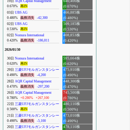
19日
AQR Capital Management
640,400株
0.670%
再IN
(0.670%)
03日
UBS AG
466,885株
0.480%
義務消失
-42,300
(0.480%)
02日
UBS AG
509,185株
0.530%
再IN
(0.530%)
02日
Nomura International
408,853株
0.420%
義務消失
-186,811
(0.420%)
2026/01/30
30日
Nomura International
595,664株
0.620%
再IN
(0.620%)
29日
三菱UFJモルガンスタンレー
475,910株
0.490%
義務消失
-4,200
(0.490%)
28日
AQR Capital Management
448,300株
0.470%
義務消失
-297,200
(0.470%)
26日
AQR Capital Management
745,500株
0.780%
+0.280%
+267,100
(0.780%)
22日
三菱UFJモルガンスタンレー
480,110株
0.500%
再IN
(0.500%)
21日
三菱UFJモルガンスタンレー
473,010株
0.490%
義務消失
-5,100
(0.490%)
20日
三菱UFJモルガンスタンレー
478,110株