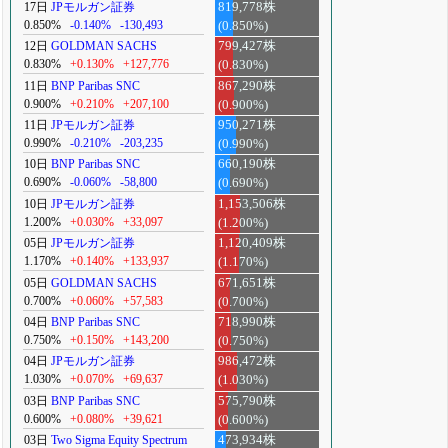
17日
JPモルガン証券
819,778株
0.850%
-0.140%
-130,493
(0.850%)
12日
GOLDMAN SACHS
799,427株
0.830%
+0.130%
+127,776
(0.830%)
11日
BNP Paribas SNC
867,290株
0.900%
+0.210%
+207,100
(0.900%)
11日
JPモルガン証券
950,271株
0.990%
-0.210%
-203,235
(0.990%)
10日
BNP Paribas SNC
660,190株
0.690%
-0.060%
-58,800
(0.690%)
10日
JPモルガン証券
1,153,506株
1.200%
+0.030%
+33,097
(1.200%)
05日
JPモルガン証券
1,120,409株
1.170%
+0.140%
+133,937
(1.170%)
05日
GOLDMAN SACHS
671,651株
0.700%
+0.060%
+57,583
(0.700%)
04日
BNP Paribas SNC
718,990株
0.750%
+0.150%
+143,200
(0.750%)
04日
JPモルガン証券
986,472株
1.030%
+0.070%
+69,637
(1.030%)
03日
BNP Paribas SNC
575,790株
0.600%
+0.080%
+39,621
(0.600%)
03日
Two Sigma Equity Spectrum
473,934株