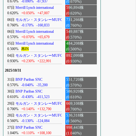
0.670%
-0.090%
-87,937
(0.670%)
07日
Merrill Lynch international
596,894株
0.620%
+0.050%
+47,007
(0.620%)
06日
モルガン・スタンレーMUFG
731,266株
0.760%
-0.170%
-160,833
(0.760%)
06日
Merrill Lynch international
549,887株
0.570%
+0.070%
+65,679
(0.570%)
05日
Merrill Lynch international
484,208株
0.500%
再IN
(0.500%)
04日
モルガン・スタンレーMUFG
892,099株
0.930%
+0.230%
+222,991
(0.930%)
2025/10/31
31日
BNP Paribas SNC
551,720株
0.570%
-0.040%
-35,200
(0.570%)
30日
BNP Paribas SNC
586,920株
0.610%
-0.430%
-411,523
(0.610%)
29日
モルガン・スタンレーMUFG
669,108株
0.700%
+0.140%
+132,790
(0.700%)
28日
モルガン・スタンレーMUFG
536,318株
0.560%
-0.130%
-124,084
(0.560%)
27日
BNP Paribas SNC
998,443株
1.040%
+0.110%
+108,100
(1.040%)