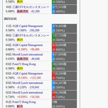
0.500%
再IN
(0.500%)
16日
三菱UFJモルガンスタンレー
475,510株
0.490%
義務消失
-62,200
(0.490%)
2025/12/11
11日
AQR Capital Management
478,400株
0.500%
-0.360%
-350,200
(0.500%)
09日
三菱UFJモルガンスタンレー
537,710株
0.560%
再IN
(0.560%)
04日
AQR Capital Management
828,600株
0.860%
+0.100%
+99,400
(0.860%)
04日
Merrill Lynch international
437,699株
0.450%
義務消失
-46,648
(0.450%)
03日
Point72 Hong Kong
362,900株
0.380%
再IN
(0.380%)
03日
AQR Capital Management
729,200株
0.760%
+0.130%
+125,100
(0.760%)
03日
Merrill Lynch international
484,347株
0.500%
-0.220%
-210,041
(0.500%)
02日
Merrill Lynch international
694,388株
0.720%
+0.050%
+54,104
(0.720%)
01日
Point72 Hong Kong
0株
0.000%
解消
(0.000%)