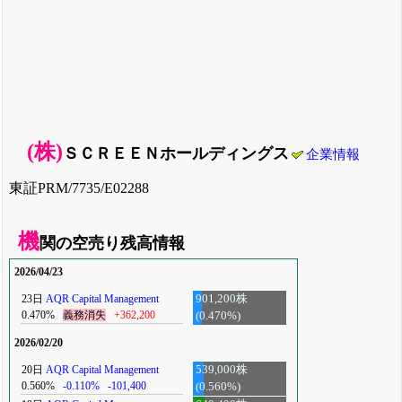
(株)
ＳＣＲＥＥＮホールディングス
企業情報
東証PRM/7735/E02288
機
関の空売り残高情報
2026/04/23
23日
AQR Capital Management
901,200株
0.470%
義務消失
+362,200
(0.470%)
2026/02/20
20日
AQR Capital Management
539,000株
0.560%
-0.110%
-101,400
(0.560%)