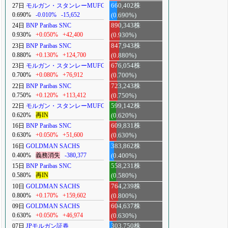
27日
モルガン・スタンレーMUFG
660,402株
0.690%
-0.010%
-15,652
(0.690%)
24日
BNP Paribas SNC
890,343株
0.930%
+0.050%
+42,400
(0.930%)
23日
BNP Paribas SNC
847,943株
0.880%
+0.130%
+124,700
(0.880%)
23日
モルガン・スタンレーMUFG
676,054株
0.700%
+0.080%
+76,912
(0.700%)
22日
BNP Paribas SNC
723,243株
0.750%
+0.120%
+113,412
(0.750%)
22日
モルガン・スタンレーMUFG
599,142株
0.620%
再IN
(0.620%)
16日
BNP Paribas SNC
609,831株
0.630%
+0.050%
+51,600
(0.630%)
16日
GOLDMAN SACHS
383,862株
0.400%
義務消失
-380,377
(0.400%)
15日
BNP Paribas SNC
558,231株
0.580%
再IN
(0.580%)
10日
GOLDMAN SACHS
764,239株
0.800%
+0.170%
+159,602
(0.800%)
09日
GOLDMAN SACHS
604,637株
0.630%
+0.050%
+46,974
(0.630%)
07日
JPモルガン証券
303,750株