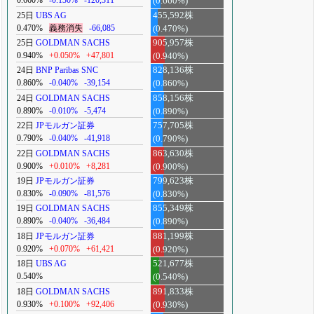
0.660%
-0.130%
-120,311
(0.660%)
25日
UBS AG
455,592株
0.470%
義務消失
-66,085
(0.470%)
25日
GOLDMAN SACHS
905,957株
0.940%
+0.050%
+47,801
(0.940%)
24日
BNP Paribas SNC
828,136株
0.860%
-0.040%
-39,154
(0.860%)
24日
GOLDMAN SACHS
858,156株
0.890%
-0.010%
-5,474
(0.890%)
22日
JPモルガン証券
757,705株
0.790%
-0.040%
-41,918
(0.790%)
22日
GOLDMAN SACHS
863,630株
0.900%
+0.010%
+8,281
(0.900%)
19日
JPモルガン証券
799,623株
0.830%
-0.090%
-81,576
(0.830%)
19日
GOLDMAN SACHS
855,349株
0.890%
-0.040%
-36,484
(0.890%)
18日
JPモルガン証券
881,199株
0.920%
+0.070%
+61,421
(0.920%)
18日
UBS AG
521,677株
0.540%
(0.540%)
18日
GOLDMAN SACHS
891,833株
0.930%
+0.100%
+92,406
(0.930%)