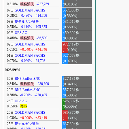
0.310%
義務消失
-227,769
(0.310%)
07日
GOLDMAN SACHS
557,663株
0.580%
-0.430%
-414,756
(0.580%)
03日
JPモルガン証券
531,519株
0.550%
-0.110%
-105,875
(0.550%)
02日
UBS AG
459,392株
0.480%
義務消失
-66,500
(0.480%)
02日
GOLDMAN SACHS
972,419株
1.010%
+0.040%
+44,746
(1.010%)
01日
GOLDMAN SACHS
927,673株
0.970%
-0.060%
-61,703
(0.970%)
2025/09/30
30日
BNP Paribas SNC
327,131株
0.340%
義務消失
-230,600
(0.340%)
29日
BNP Paribas SNC
557,731株
0.580%
-0.280%
-270,405
(0.580%)
26日
UBS AG
525,892株
0.550%
再IN
(0.550%)
26日
GOLDMAN SACHS
989,376株
1.030%
+0.090%
+83,419
(1.030%)
25日
JPモルガン証券
637,394株