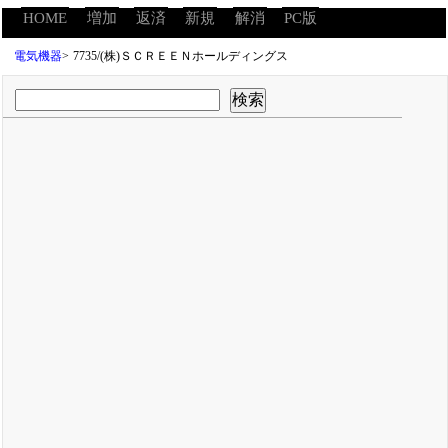
HOME
増加
返済
新規
解消
PC版
電気機器
>
7735/(株)ＳＣＲＥＥＮホールディングス