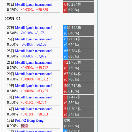
01日
Merrill Lynch international
640,284株
0.670%
+0.030%
+20,839
(0.670%)
2025/11/27
27日
Merrill Lynch international
619,445株
0.640%
-0.010%
-8,176
(0.640%)
26日
Merrill Lynch international
627,621株
0.650%
-0.040%
-36,163
(0.650%)
25日
Merrill Lynch international
663,784株
0.690%
-0.060%
-57,972
(0.690%)
21日
Merrill Lynch international
721,756株
0.750%
+0.050%
+49,742
(0.750%)
20日
Merrill Lynch international
672,014株
0.700%
+0.090%
+81,302
(0.700%)
19日
Merrill Lynch international
590,712株
0.610%
+0.060%
+63,235
(0.610%)
18日
Merrill Lynch international
527,477株
0.550%
+0.010%
+9,774
(0.550%)
14日
Merrill Lynch international
517,703株
0.540%
+0.010%
+10,633
(0.540%)
13日
Point72 Hong Kong
0株
0.000%
解消
(0.000%)