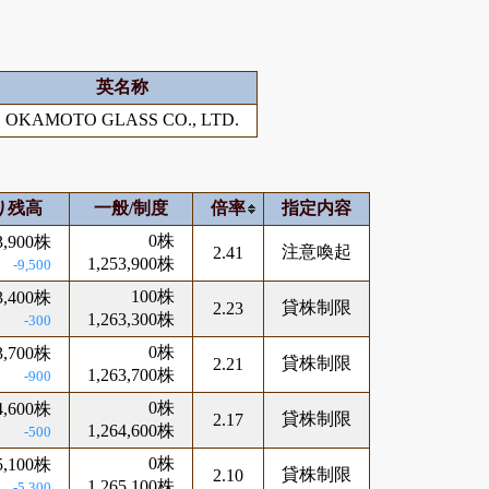
英名称
OKAMOTO GLASS CO., LTD.
り残高
一般/制度
倍率
指定内容
0株
3,900株
注意喚起
2.41
1,253,900株
-9,500
100株
3,400株
貸株制限
2.23
1,263,300株
-300
0株
3,700株
貸株制限
2.21
1,263,700株
-900
0株
4,600株
貸株制限
2.17
1,264,600株
-500
0株
5,100株
貸株制限
2.10
1,265,100株
-5,300