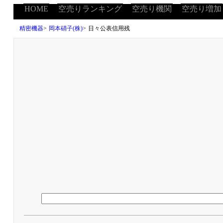
HOME
空売りランキング
空売り機関
空売り増加
精密機器
>
岡本硝子(株)
>
日々公表信用残