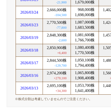
1,679,000株
-21,900
968,000株
2,666,000株
1,40
2026/03/24
1,698,000株
-104,500
1,087,000株
2,770,500株
1,42
2026/03/23
1,683,500株
-77,800
1,081,600株
2,848,300株
1,45
2026/03/19
1,766,700株
-2,600
1,080,400株
2,850,900株
1,50
2026/03/18
1,770,500株
+6,400
1,050,100株
2,844,500株
1,48
2026/03/17
1,794,400株
-129,700
1,065,800株
2,974,200株
1,56
2026/03/16
1,908,400株
+279,100
1,053,700株
2,695,100株
1,44
2026/03/13
1,641,400株
+34,300
※株式分割は考慮していませんのでご注意ください。