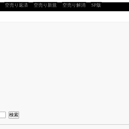
空売り返済
空売り新規
空売り解消
SP版