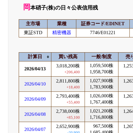
岡
本硝子(株)の日々公表信用残
主市場
業種
証券コード/EDINET
東証STD
精密機器
7746/E01221
計算日
買い残高
一般/制度
売
1,059,500株
3,018,200株
1,25
2026/04/13
1,958,700株
+206,400
1,027,900株
2,811,800株
1,26
2026/04/10
1,783,900株
+18,400
1,026,000株
2,793,400株
1,26
2026/04/09
1,767,400株
+55,400
1,021,200株
2,738,000株
1,26
2026/04/08
1,716,800株
+85,100
967,500株
2,652,900株
1,26
2026/04/07
1,685,400株
-20,900