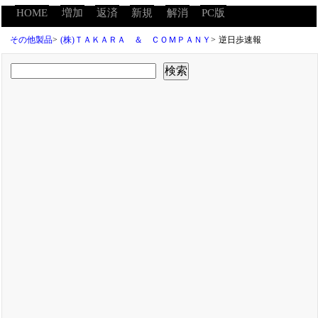
HOME
増加
返済
新規
解消
PC版
その他製品
>
(株)ＴＡＫＡＲＡ ＆ ＣＯＭＰＡＮＹ
>
逆日歩速報