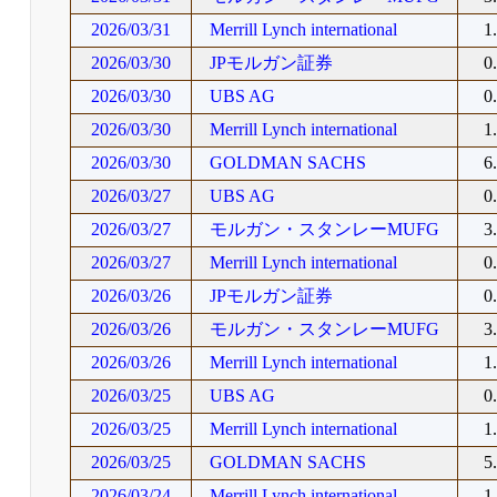
2026/03/31
Merrill Lynch international
1
2026/03/30
JPモルガン証券
0
2026/03/30
UBS AG
0
2026/03/30
Merrill Lynch international
1
2026/03/30
GOLDMAN SACHS
6
2026/03/27
UBS AG
0
2026/03/27
モルガン・スタンレーMUFG
3
2026/03/27
Merrill Lynch international
0
2026/03/26
JPモルガン証券
0
2026/03/26
モルガン・スタンレーMUFG
3
2026/03/26
Merrill Lynch international
1
2026/03/25
UBS AG
0
2026/03/25
Merrill Lynch international
1
2026/03/25
GOLDMAN SACHS
5
2026/03/24
Merrill Lynch international
1