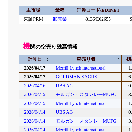
主市場
業種
証券コード/EDINET
東証PRM
卸売業
8136/E02655
S
機
関の空売り残高情報
計算日
空売り者
残
2026/04/17
Merrill Lynch international
1
2026/04/17
GOLDMAN SACHS
6
2026/04/16
UBS AG
0
2026/04/15
モルガン・スタンレーMUFG
3
2026/04/15
Merrill Lynch international
1
2026/04/14
UBS AG
0
2026/04/14
モルガン・スタンレーMUFG
3
2026/04/14
Merrill Lynch international
1