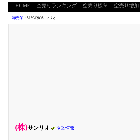
HOME
空売りランキング
空売り機関
空売り増加
卸売業
>
8136/(株)サンリオ
(株)
サンリオ
企業情報