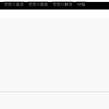
空売り返済
空売り新規
空売り解消
SP版