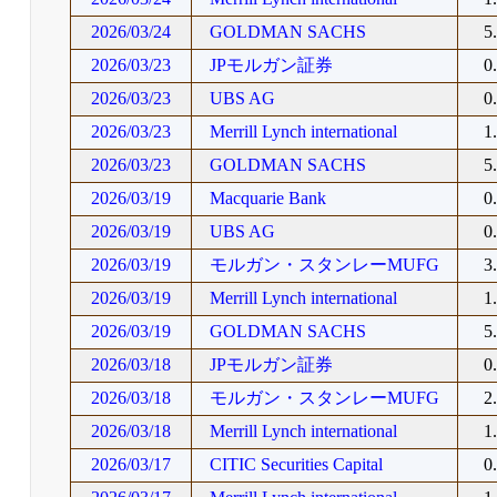
2026/03/24
GOLDMAN SACHS
5
2026/03/23
JPモルガン証券
0
2026/03/23
UBS AG
0
2026/03/23
Merrill Lynch international
1
2026/03/23
GOLDMAN SACHS
5
2026/03/19
Macquarie Bank
0
2026/03/19
UBS AG
0
2026/03/19
モルガン・スタンレーMUFG
3
2026/03/19
Merrill Lynch international
1
2026/03/19
GOLDMAN SACHS
5
2026/03/18
JPモルガン証券
0
2026/03/18
モルガン・スタンレーMUFG
2
2026/03/18
Merrill Lynch international
1
2026/03/17
CITIC Securities Capital
0