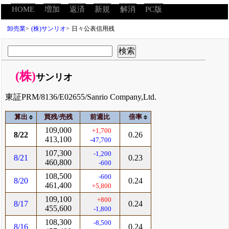
HOME
増加
返済
新規
解消
PC版
卸売業
>
(株)サンリオ
>
日々公表信用残
(株)
サンリオ
東証PRM/8136/E02655/Sanrio Company,Ltd.
算出
買残/売残
前週比
倍率
109,000
+1,700
8/22
0.26
413,100
-47,700
107,300
-1,200
8/21
0.23
460,800
-600
108,500
-600
8/20
0.24
461,400
+5,800
109,100
+800
8/17
0.24
455,600
-1,800
108,300
-8,500
8/16
0.24