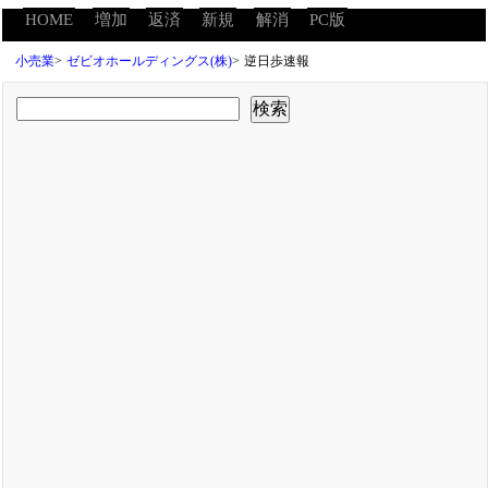
HOME
増加
返済
新規
解消
PC版
小売業
>
ゼビオホールディングス(株)
>
逆日歩速報