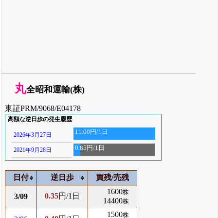
丸
全昭和運輸(株)
東証PRM/9068/E04178
高額な逆日歩の発生履歴
11.00円/1日
2026年3月27日
0.85円/1日
2021年9月28日
日付
逆日歩
買残/売残
1600
株
0.35
円/1日
3/09
14400
株
1500
株