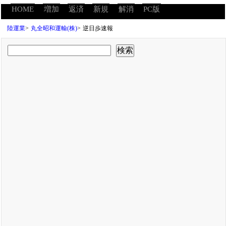
HOME
増加
返済
新規
解消
PC版
陸運業
>
丸全昭和運輸(株)
>
逆日歩速報