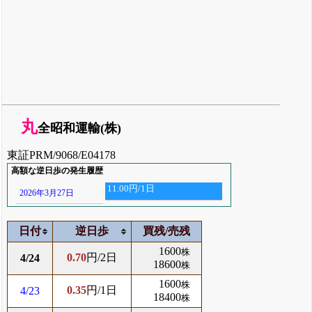
丸
全昭和運輸(株)
東証PRM/9068/E04178
高額な逆日歩の発生履歴
11.00円/1日
2026年3月27日
日付
逆日歩
買残/売残
1600
株
0.70
円/2日
4/24
18600
株
1600
株
0.35
円/1日
4/23
18400
株