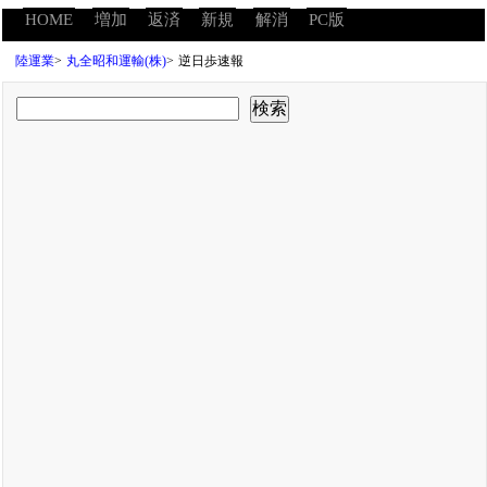
HOME
増加
返済
新規
解消
PC版
陸運業
>
丸全昭和運輸(株)
>
逆日歩速報