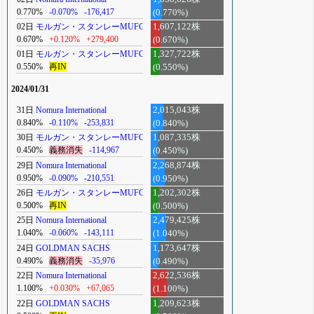
0.770%
-0.070%
-176,417
(0.770%)
02日
モルガン・スタンレーMUFG
1,607,122株
0.670%
+0.120%
+279,400
(0.670%)
01日
モルガン・スタンレーMUFG
1,327,722株
0.550%
再IN
(0.550%)
2024/01/31
31日
Nomura International
2,015,043株
0.840%
-0.110%
-253,831
(0.840%)
30日
モルガン・スタンレーMUFG
1,087,335株
0.450%
義務消失
-114,967
(0.450%)
29日
Nomura International
2,268,874株
0.950%
-0.090%
-210,551
(0.950%)
26日
モルガン・スタンレーMUFG
1,202,302株
0.500%
再IN
(0.500%)
25日
Nomura International
2,479,425株
1.040%
-0.060%
-143,111
(1.040%)
24日
GOLDMAN SACHS
1,173,647株
0.490%
義務消失
-35,976
(0.490%)
22日
Nomura International
2,622,536株
1.100%
+0.030%
+67,065
(1.100%)
22日
GOLDMAN SACHS
1,209,623株