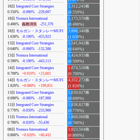
18日
Integrated Core Strategies
1,312,245株
0.550%
-0.090%
-229,697
(0.550%)
18日
Nomura International
1,173,576株
0.490%
義務消失
-251,379
(0.490%)
18日
モルガン・スタンレーMUFG
3,896,349株
1.630%
-0.190%
-455,923
(1.630%)
15日
Integrated Core Strategies
1,541,942株
0.640%
-0.060%
-132,586
(0.640%)
15日
Nomura International
1,424,955株
0.590%
-0.190%
-443,113
(0.590%)
14日
Integrated Core Strategies
1,674,528株
0.700%
+0.010%
+23,601
(0.700%)
14日
モルガン・スタンレーMUFG
4,352,272株
1.820%
+0.080%
+199,851
(1.820%)
13日
Integrated Core Strategies
1,650,927株
0.690%
-0.080%
-187,900
(0.690%)
11日
Integrated Core Strategies
1,838,827株
0.770%
-0.050%
-233,900
(0.770%)
11日
Nomura International
1,868,068株
0.780%
-0.020%
-55,436
(0.780%)
08日
Nomura International
1,923,504株
0.800%
+0.020%
+60,432
(0.800%)