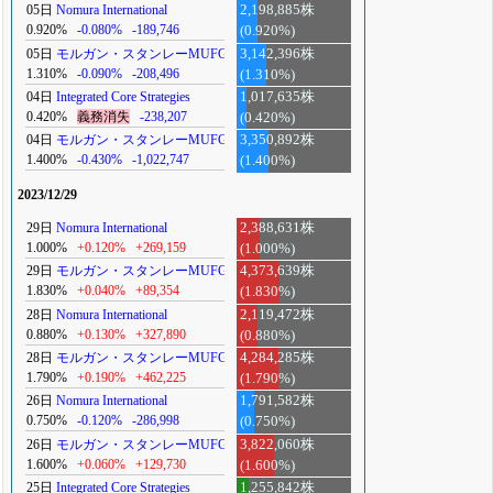
05日
Nomura International
2,198,885株
0.920%
-0.080%
-189,746
(0.920%)
05日
モルガン・スタンレーMUFG
3,142,396株
1.310%
-0.090%
-208,496
(1.310%)
04日
Integrated Core Strategies
1,017,635株
0.420%
義務消失
-238,207
(0.420%)
04日
モルガン・スタンレーMUFG
3,350,892株
1.400%
-0.430%
-1,022,747
(1.400%)
2023/12/29
29日
Nomura International
2,388,631株
1.000%
+0.120%
+269,159
(1.000%)
29日
モルガン・スタンレーMUFG
4,373,639株
1.830%
+0.040%
+89,354
(1.830%)
28日
Nomura International
2,119,472株
0.880%
+0.130%
+327,890
(0.880%)
28日
モルガン・スタンレーMUFG
4,284,285株
1.790%
+0.190%
+462,225
(1.790%)
26日
Nomura International
1,791,582株
0.750%
-0.120%
-286,998
(0.750%)
26日
モルガン・スタンレーMUFG
3,822,060株
1.600%
+0.060%
+129,730
(1.600%)
25日
Integrated Core Strategies
1,255,842株