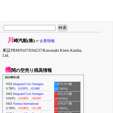
川
崎汽船(株)
企業情報
東証PRM/9107/E04237/Kawasaki Kisen Kaisha,
Ltd.
機
関の空売り残高情報
2024年03月
05日
Integrated Core Strategies
1,870,355株
0.780%
-0.030%
-63,800
(0.780%)
04日
Integrated Core Strategies
1,934,155株
0.810%
+0.040%
+84,085
(0.810%)
04日
Nomura International
1,678,677株
0.700%
+0.040%
+91,198
(0.700%)