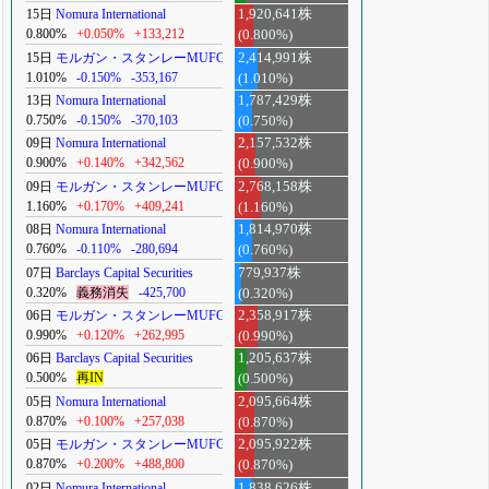
15日
Nomura International
1,920,641株
0.800%
+0.050%
+133,212
(0.800%)
15日
モルガン・スタンレーMUFG
2,414,991株
1.010%
-0.150%
-353,167
(1.010%)
13日
Nomura International
1,787,429株
0.750%
-0.150%
-370,103
(0.750%)
09日
Nomura International
2,157,532株
0.900%
+0.140%
+342,562
(0.900%)
09日
モルガン・スタンレーMUFG
2,768,158株
1.160%
+0.170%
+409,241
(1.160%)
08日
Nomura International
1,814,970株
0.760%
-0.110%
-280,694
(0.760%)
07日
Barclays Capital Securities
779,937株
0.320%
義務消失
-425,700
(0.320%)
06日
モルガン・スタンレーMUFG
2,358,917株
0.990%
+0.120%
+262,995
(0.990%)
06日
Barclays Capital Securities
1,205,637株
0.500%
再IN
(0.500%)
05日
Nomura International
2,095,664株
0.870%
+0.100%
+257,038
(0.870%)
05日
モルガン・スタンレーMUFG
2,095,922株
0.870%
+0.200%
+488,800
(0.870%)
02日
Nomura International
1,838,626株