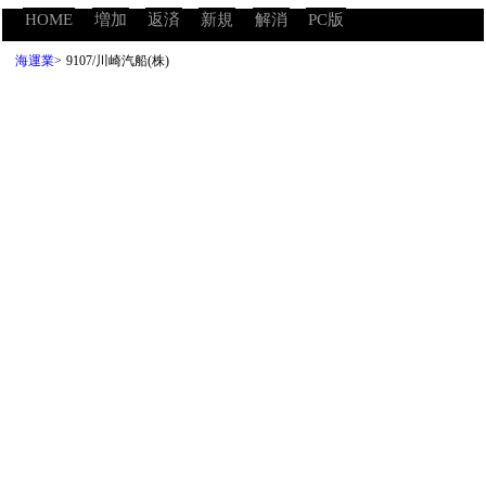
HOME
増加
返済
新規
解消
PC版
海運業
>
9107/川崎汽船(株)