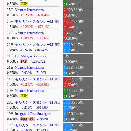
0.520%
再IN
(0.520%)
25日
Nomura International
2,078,580株
0.870%
+0.260%
+601,492
(0.870%)
25日
モルガン・スタンレーMUFG
3,692,330株
1.540%
+0.280%
+673,183
(1.540%)
22日
Nomura International
1,477,088株
0.610%
+0.040%
+113,657
(0.610%)
22日
モルガン・スタンレーMUFG
3,019,147株
1.260%
-0.240%
-563,425
(1.260%)
21日
J.P. Morgan Securities
0株
0.000%
解消
-1,296,722
(0.000%)
21日
Nomura International
1,363,431株
0.570%
-0.030%
-71,303
(0.570%)
21日
モルガン・スタンレーMUFG
3,582,572株
1.500%
+0.240%
+563,616
(1.500%)
20日
Nomura International
1,434,734株
0.600%
再IN
(0.600%)
20日
モルガン・スタンレーMUFG
3,018,956株
1.260%
-0.210%
-501,960
(1.260%)
19日
Integrated Core Strategies
1,156,644株
0.480%
義務消失
-155,601
(0.480%)
19日
モルガン・スタンレーMUFG
3,520,916株
1.470%
-0.160%
-375,433
(1.470%)