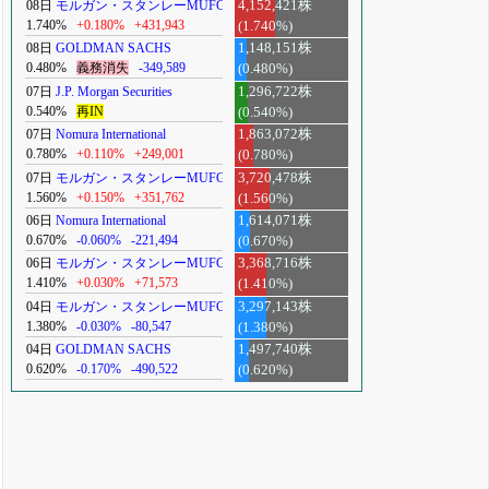
08日
モルガン・スタンレーMUFG
4,152,421株
1.740%
+0.180%
+431,943
(1.740%)
08日
GOLDMAN SACHS
1,148,151株
0.480%
義務消失
-349,589
(0.480%)
07日
J.P. Morgan Securities
1,296,722株
0.540%
再IN
(0.540%)
07日
Nomura International
1,863,072株
0.780%
+0.110%
+249,001
(0.780%)
07日
モルガン・スタンレーMUFG
3,720,478株
1.560%
+0.150%
+351,762
(1.560%)
06日
Nomura International
1,614,071株
0.670%
-0.060%
-221,494
(0.670%)
06日
モルガン・スタンレーMUFG
3,368,716株
1.410%
+0.030%
+71,573
(1.410%)
04日
モルガン・スタンレーMUFG
3,297,143株
1.380%
-0.030%
-80,547
(1.380%)
04日
GOLDMAN SACHS
1,497,740株
0.620%
-0.170%
-490,522
(0.620%)